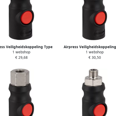
ess Veiligheidskoppeling Type
Airpress Veiligheidskoppelin
1 webshop
1 webshop
ro 3 8” buitendraad 43E853
Euro 1 2” binnendraad 43E
€ 29,68
€ 30,50