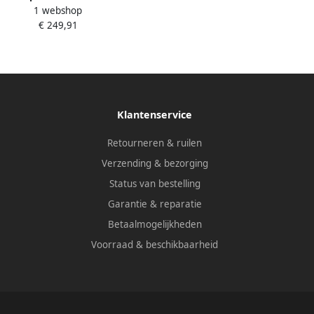
1 webshop
k 2.2 kW 260 l min 50 l met
€ 249,91
accessoires 36888
Klantenservice
Retourneren & ruilen
Verzending & bezorging
Status van bestelling
Garantie & reparatie
Betaalmogelijkheden
Voorraad & beschikbaarheid