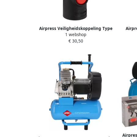
Airpress Veiligheidskoppeling Type
Airpr
1 webshop
Euro 12 mm slangaansluiting 43E812
Eu
€ 30,50
Airpre