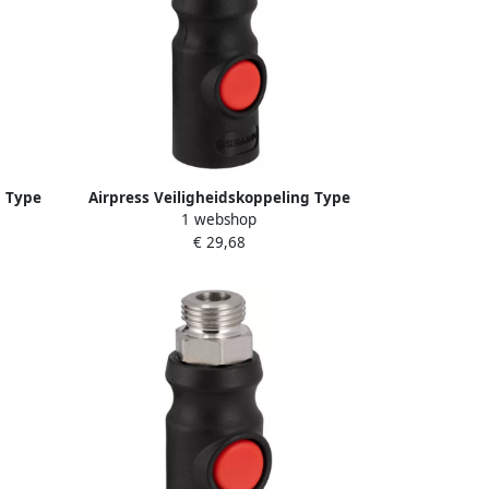
g Type
Airpress Veiligheidskoppeling Type
1 webshop
804
Euro 10 mm slangaansluiting 43E810
€ 29,68