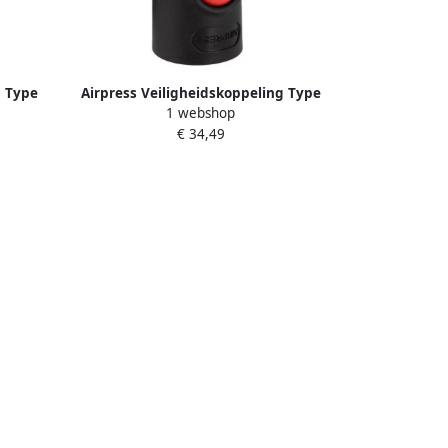
g Type
Airpress Veiligheidskoppeling Type
1 webshop
52
Euro 1 2” buitendraad 43E854
€ 34,49