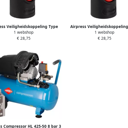
ess Veiligheidskoppeling Type
Airpress Veiligheidskoppelin
1 webshop
1 webshop
ro ¼” binnendraad 43E802
Euro ¼” buitendraad 43E8
€ 28,75
€ 28,75
ss Compressor HL 425-50 8 bar 3