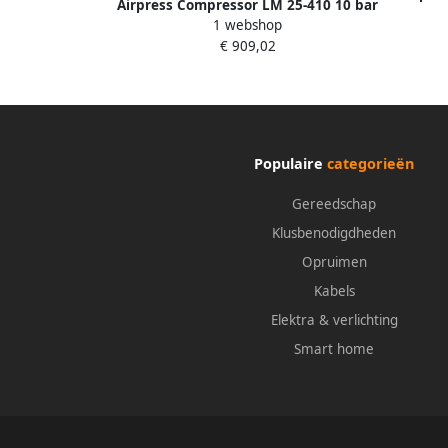
Airpress Compressor LM 25-410 10 bar
p
1 webshop
3 pk 2.2 kW 328 l min 25 l 36606
€ 909,02
Populaire
categorieën
Gereedschap
Klusbenodigdheden
Opruimen
Kabels
Elektra & verlichting
Smart home