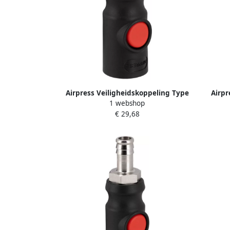
Airpress Veiligheidskoppeling Type
Airpr
1 webshop
Euro 3 8” binnendraad 43E803
Eu
€ 29,68