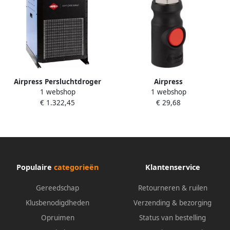
Airpress Persluchtdroger
Airpress
1 webshop
1 webshop
RDO 35 3 4" 585 l min
Veiligheidskoppeling Type
€ 1.322,45
€ 29,68
3900035
Euro 3 8” binnendraad
43E803
Populaire
categorieën
Klantenservice
Gereedschap
Retourneren & ruilen
Klusbenodigdheden
Verzending & bezorging
Opruimen
Status van bestelling