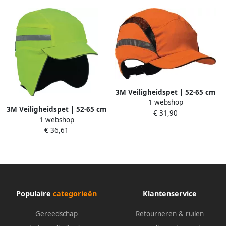
3M Veiligheidspet | 52-65 cm
1 webshop
signaaloranje | 100 %
3M Veiligheidspet | 52-65 cm
€ 31,90
polyester | EN812:A1 EN471
1 webshop
signaalgeel | polyurethaan |
| 1 stuk 7100217847
€ 36,61
EN812:A1 EN471 | 1 stuk
7100217837
Populaire
categorieën
Klantenservice
Gereedschap
Retourneren & ruilen