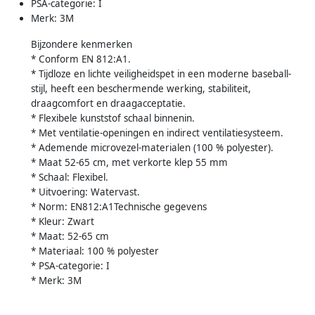
PSA-categorie: I
Merk: 3M
Bijzondere kenmerken
* Conform EN 812:A1.
* Tijdloze en lichte veiligheidspet in een moderne baseball-
stijl, heeft een beschermende werking, stabiliteit,
draagcomfort en draagacceptatie.
* Flexibele kunststof schaal binnenin.
* Met ventilatie-openingen en indirect ventilatiesysteem.
* Ademende microvezel-materialen (100 % polyester).
* Maat 52-65 cm, met verkorte klep 55 mm
* Schaal: Flexibel.
* Uitvoering: Watervast.
* Norm: EN812:A1Technische gegevens
* Kleur: Zwart
* Maat: 52-65 cm
* Materiaal: 100 % polyester
* PSA-categorie: I
* Merk: 3M