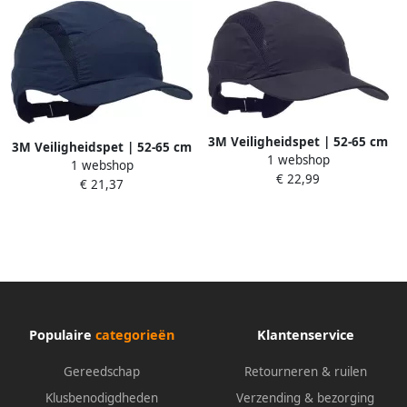
3M Veiligheidspet | 52-65 cm
3M Veiligheidspet | 52-65 cm
1 webshop
zwart | 100 % polyester |
1 webshop
marineblauw | 100 %
€ 22,99
EN812:A1 | 1 stuk
€ 21,37
polyester | EN812:A1 | 1 stuk
7100217867
7100217850
Populaire
categorieën
Klantenservice
Gereedschap
Retourneren & ruilen
Klusbenodigdheden
Verzending & bezorging