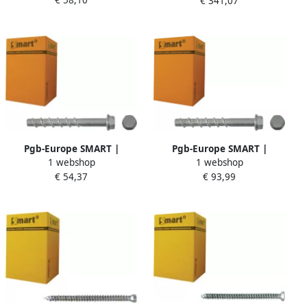
Znlamel | 50 st
€ 341,07
6x70x105 A4 | 100 st
SM0BSZ0141000603
SM0BSVB000601053
Pgb-Europe SMART |
Pgb-Europe SMART |
1 webshop
1 webshop
Betonschroef S-BSZ
Betonschroef S-BSZ
€ 54,37
€ 93,99
8x75x120 Znlamel | 50 st
10x185x240 Znlam.
SM0BSZ0140801203
SM0BSZ0141002403