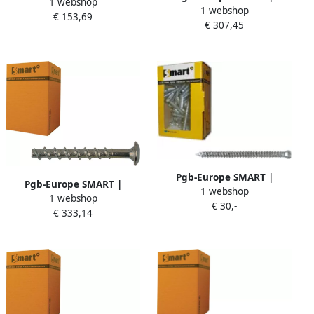
1 webshop
Betonschroef S-BSZ
1 webshop
Betonschroef S-BSP 6x45x80
€ 153,69
10x345x400 Znlam.
€ 307,45
A4 SM0BSPB000600803
SM0BSZ0141004003
Pgb-Europe SMART |
Pgb-Europe SMART |
1 webshop
Kozijnschroef CK-T30 Ø 7
1 webshop
Betonschroef S-BSP
€ 30,-
50x152 Zn | 100 st
€ 333,14
6x65x100 A4
SM0WSC001075152E
SM0BSPB000601003