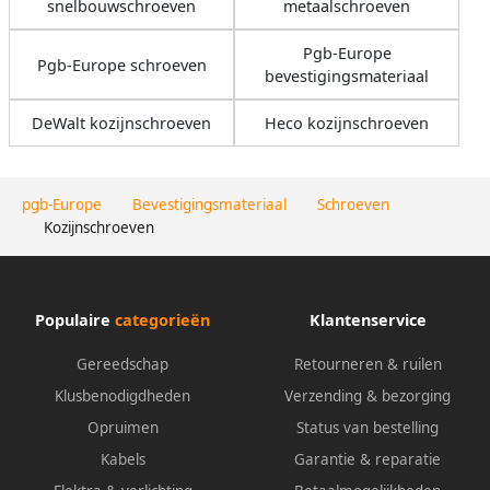
snelbouwschroeven
metaalschroeven
Pgb-Europe
Pgb-Europe schroeven
bevestigingsmateriaal
DeWalt kozijnschroeven
Heco kozijnschroeven
pgb-Europe
Bevestigingsmateriaal
Schroeven
Kozijnschroeven
Populaire
categorieën
Klantenservice
Gereedschap
Retourneren & ruilen
Klusbenodigdheden
Verzending & bezorging
Opruimen
Status van bestelling
Kabels
Garantie & reparatie