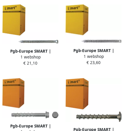
Pgb-Europe SMART |
Pgb-Europe SMART |
1 webshop
Kozijnschroef CK-T25 Ø 7
1 webshop
Kozijnschroef CK-T30 Ø 7
€ 23,60
50x122 Zn
€ 21,10
50x122 Zn | 100 st
SM0WSS0010751223
SM0WSC0010751223
Pgb-Europe SMART |
Pgb-Europe SMART |