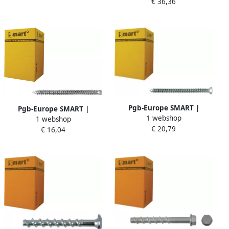
€ 36,36
Zn SM0BSP0010500503
SM0BSZ0140500603
Pgb-Europe SMART |
Pgb-Europe SMART |
1 webshop
Kozijnschroef VZK-T30 Ø 7
1 webshop
Kozijnschroef CK-T25 Ø 7
€ 20,79
50x122 Zn | 100 st
€ 16,04
50x92 Zn
SM0WSF0010751223
SM0WSS0010750923