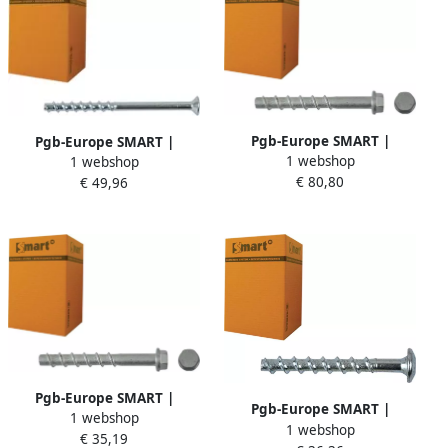
Pgb-Europe SMART |
Pgb-Europe SMART |
1 webshop
Betonschroef S-BSZ
1 webshop
Betonschroef S-BSV 5x25x60
€ 80,80
12x45x110 Znlamel | 25 st
€ 49,96
Zn | 100 st
SM0BSZ0141201103
SM0BSV0010500603
Pgb-Europe SMART |
Pgb-Europe SMART |
1 webshop
Betonschroef S-BSZ 5x25x60
1 webshop
Betonschroef S-BSP 5x15x50
€ 35,19
Znlamel | 100 st