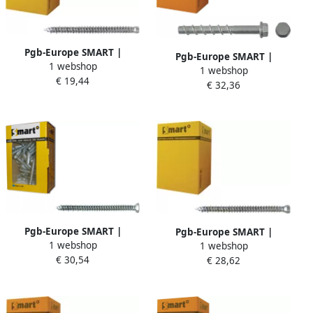
Pgb-Europe SMART |
Pgb-Europe SMART |
1 webshop
Kozijnschroef CK-T25 Ø 7
1 webshop
Betonschroef S-BSZ 5x5x40
€ 19,44
50x112 Zn
€ 32,36
Znlamel | 100 st
SM0WSS0010751123
SM0BSZ0140500403
Pgb-Europe SMART |
Pgb-Europe SMART |
1 webshop
Kozijnschroef VZK-T30 Ø 7
1 webshop
Kozijnschroef CK-T30 Ø 7
€ 30,54
50x152 Zn | 100 st
€ 28,62
50x152 Zn | 100 st
SM0WSF001075152E
SM0WSC0010751523