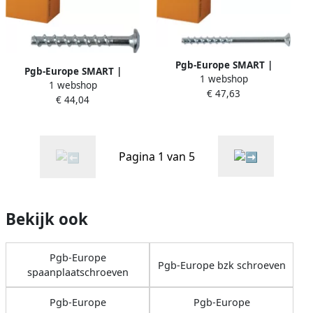
Pgb-Europe SMART |
Pgb-Europe SMART |
1 webshop
Betonschroef S-BSV 5x15x50
1 webshop
Betonschroef S-BSP 6x25x60
€ 47,63
Zn | 100 st
€ 44,04
Zn SM0BSP0010600603
SM0BSV0010500503
Pagina 1 van 5
Bekijk ook
Pgb-Europe
Pgb-Europe bzk schroeven
spaanplaatschroeven
Pgb-Europe
Pgb-Europe