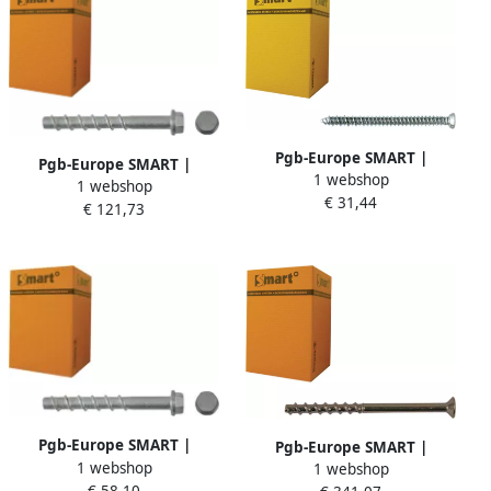
Pgb-Europe SMART |
Pgb-Europe SMART |
1 webshop
Kozijnschroef VZK-T30 Ø 7
1 webshop
Betonschroef S-BSZ
€ 31,44
50x212 Zn | 100 st
€ 121,73
10x265x320 Znlam.
SM0WSF0010752123
SM0BSZ0141003203
Pgb-Europe SMART |
Pgb-Europe SMART |
1 webshop
Betonschroef S-BSZ 10x5x60
1 webshop
Betonschroef S-BSV
€ 58,10