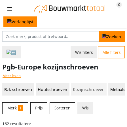
Wis filters
Alle filters
Pgb-Europe kozijnschroeven
Meer lezen
Bzk schroeven
Houtschroeven
Kozijnschroeven
Metaals
Merk
1
Prijs
Sorteren
Wis
162 resultaten: