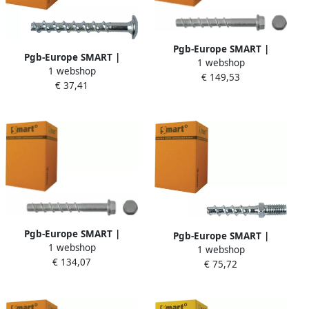
Pgb-Europe SMART |
Pgb-Europe SMART |
1 webshop
Betonschroef S-BSZ
1 webshop
Betonschroef S-BSP 5x25x60
€ 149,53
14x35x110 Znlamel | 25 st
€ 37,41
Zn SM0BSP0010500603
SM0BSZ0141401103
Pgb-Europe SMART |
Pgb-Europe SMART |
1 webshop
Betonschroef S-BSZ
1 webshop
Betonschroef S-BSB 6x35 Zn
€ 134,07
10x305x360 Znlam.
€ 75,72
SM0BSB0010600353
SM0BSZ0141003603