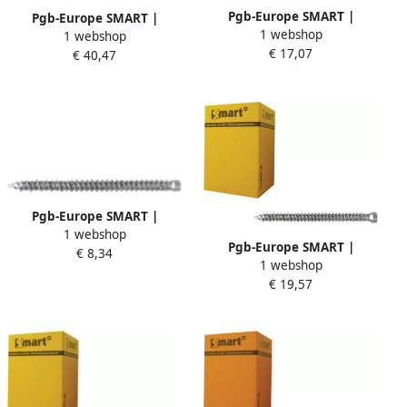
Pgb-Europe SMART |
Pgb-Europe SMART |
1 webshop
Kozijnschroef VZK-T30 Ø 7
1 webshop
Kozijnschroef CK-T30 Ø 7
€ 17,07
50x102 Zn | 100 st
€ 40,47
50x302 Zn | 50 st
SM0WSF0010751023
SM0WSC0010753023
Pgb-Europe SMART |
1 webshop
Kozijnschroef CK-T25 Ø 7
Pgb-Europe SMART |
€ 8,34
50x42 Zn
1 webshop
Kozijnschroef CK-T30 Ø 7
SM0WSS0010750423
€ 19,57
50x112 Zn | 100 st
SM0WSC0010751123