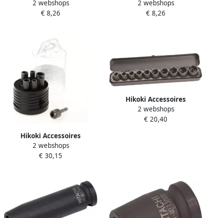
2 webshops
2 webshops
Krachtdop 1 2" Aansluiting
Dopsleutel 5 16" 1 4"
€ 8,26
€ 8,26
Lengte 85 Mm Afm. 30 mm
Aansluiting Lengte 45 Mm
751846
(Oud 985327 985322
971512O) 752364
Hikoki Accessoires
2 webshops
Krachtdoppenset 1 2" (10-
€ 20,40
Delig) 751879
Hikoki Accessoires
2 webshops
Dopsleutelset | 1 4" |
€ 30,15
magnetisch | 7-delig
752239