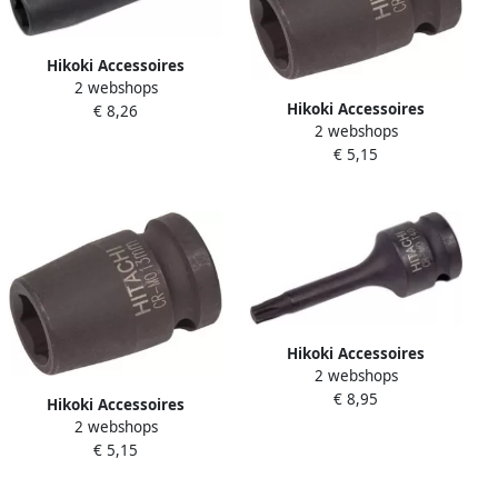
Hikoki Accessoires
2 webshops
Krachtdop Sw 14Mm 1 2"
Hikoki Accessoires
€ 8,26
Vierk. 85L 751830
2 webshops
Krachtdop Sw 13Mm 1 2"
€ 5,15
Vierk. 38L 751805
Hikoki Accessoires
2 webshops
Krachtdop 1 2" Buiten T55
€ 8,95
751859
Hikoki Accessoires
2 webshops
Krachtdop Sw 10Mm 1 2"
€ 5,15
Vierk. 38L 751802