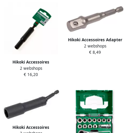
Hikoki Accessoires Adapter
2 webshops
1 4" Zeskant -> 1 2" Vierkant
€ 8,49
Met Kogel 75L 751973
Hikoki Accessoires
2 webshops
Hoekdopsleutel 8 Mm
€ 16,20
750331
Hikoki Accessoires