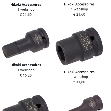
Hikoki Accessoires
Hikoki Accessoires
1 webshop
1 webshop
Krachtdop 1" Vierk. Sw
Krachtdop 1" Vierk. Sw
€ 21,60
€ 21,60
24Mm X 58L 751451
30Mm X 60L 751453
Hikoki Accessoires
1 webshop
Krachtdop H22
Hikoki Accessoires
€ 16,20
Buitenaansl.:3 4" L=89
1 webshop
Krachtdop Sw 27Mm 3 4"
751931
€ 11,80
Vierk. 54L 751910