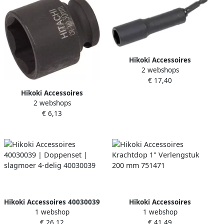
Hikoki Accessoires
2 webshops
Hoekdopsleutel 13 Mm
€ 17,40
750334
Hikoki Accessoires
2 webshops
Krachtdop Sw 17Mm 1 2"
€ 6,13
Vierk. 38L 751809
Hikoki Accessoires 40030039
Hikoki Accessoires
1 webshop
1 webshop
| Doppenset | slagmoer 4-
Krachtdop 1" Verlengstuk
€ 26,12
€ 41,49
delig 40030039
200 mm 751471