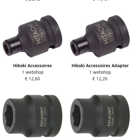
Hikoki Accessoires
Hikoki Accessoires Adapter
1 webshop
1 webshop
Krachtdop 1 2" Adapter 1
1 2" In ->1 4" Binnenzeskant
€ 12,60
€ 12,20
2"Inw-1 4"Hex-Inw (Old
751875
955135B) 751874