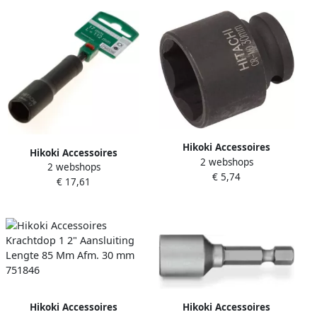
Hikoki Accessoires
Hikoki Accessoires
2 webshops
Krachtdop Sw 27Mm 1 2"
2 webshops
Hoekdopsleutel 17 Mm
€ 5,74
Vierk. 38L 751819
€ 17,61
750338
Hikoki Accessoires
Hikoki Accessoires