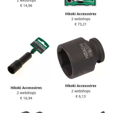
2 webshops
Hoekdopsleutel 10 Mm
€ 14,96
750332
Hikoki Accessoires
2 webshops
Krachtdoppenset 13-delig 1
€ 73,21
2 inch + ratel 40030033
Hikoki Accessoires
Hikoki Accessoires
2 webshops
Krachtdop Sw 19Mm 1 2"
2 webshops
Hoekdopsleutel 19 Mm
€ 6,13
Vierk. 38L 751811
€ 16,94
750340