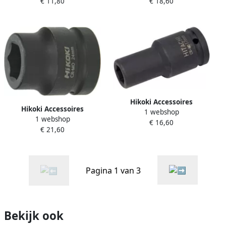
€ 11,80
€ 18,60
Vierk. 54L 751911
Vierk. 62L 751920
Hikoki Accessoires
Hikoki Accessoires
1 webshop
Krachtdop Sw 22Mm
1 webshop
Krachtdop 1" Vierk. Sw
€ 16,60
Aansl.:3 4" L=90 751953
€ 21,60
27Mm X 58L 751452
Pagina 1 van 3
Bekijk ook