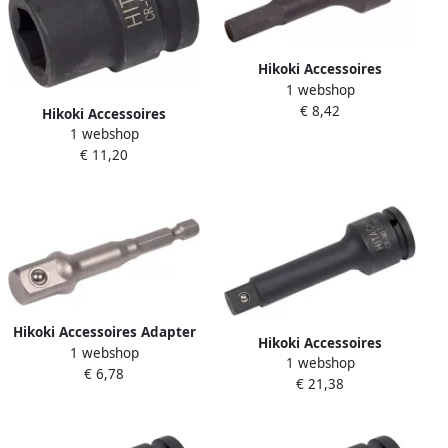
Hikoki Accessoires
1 webshop
Krachtdop 1 2" Buiten H12
€ 8,42
751866
Hikoki Accessoires
1 webshop
Krachtdop Sw 17Mm 3 4"
€ 11,20
Vierk. 51L 751901
Hikoki Accessoires Adapter
Hikoki Accessoires
1 webshop
1 4" Zeskant -> 1 4" Vierkant
1 webshop
Torsiestaaf 150Mm 3 4"
€ 6,78
Met Kogel 65L 751971
€ 21,38
Vierkant 751943