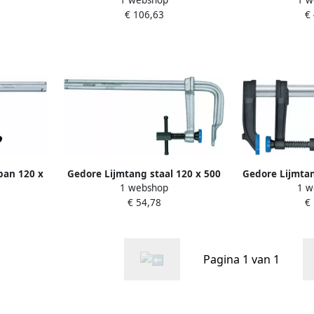
47
Mm (TGM-126150) 1070215
MM 
€ 106,63
€
pan 120 x
Gedore Lijmtang staal 120 x 500
Gedore Lijmtan
1 webshop
1 w
36
MM 1070290
80 X 160 M
€ 54,78
€
10
Pagina 1 van 1