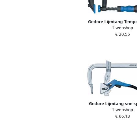
Gedore Lijmtang Temper
1 webshop
100 X 200 Mm (DIS-
€ 20,55
1068938
Gedore Lijmtang snels
1 webshop
250 MM 10703
€ 66,13