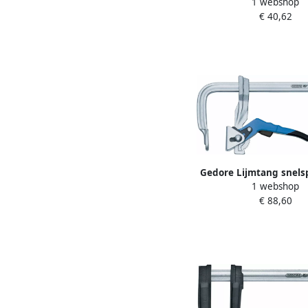
1 webshop
120 X 2000 Mm (DIS-
€ 40,62
1401203
Gedore Lijmtang snels
1 webshop
300 MM 10703
€ 88,60