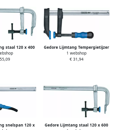
g staal 120 x 400
Gedore Lijmtang Tempergietijzer
ebshop
1 webshop
1070282
120 X 1250 Mm (DIS-120125)
 55,09
€ 31,94
1401173
ng snelspan 120 x
Gedore Lijmtang staal 120 x 600