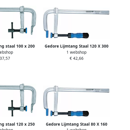
g staal 100 x 200
Gedore Lijmtang Staal 120 X 300
ebshop
1 webshop
1070231
Mm (TGM-122030) 1070142
 37,57
€ 42,66
g staal 120 x 250
Gedore Lijmtang Staal 80 X 160
ebshop
1 webshop