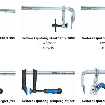
140 X 300
Gedore Lijmtang staal 120 x 1000
Gedore Lijmtan
1 webshop
1 w
50030)
MM 1070320
MM 
€ 79,45
€
gietijzer
Gedore Lijmtang Tempergietijzer
Gedore Lijmta