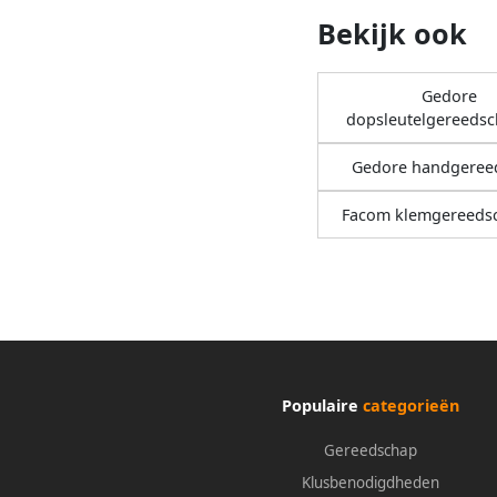
Bekijk ook
Gedore
dopsleutelgereeds
Gedore handgeree
Facom klemgereeds
Populaire
categorieën
Gereedschap
Klusbenodigdheden