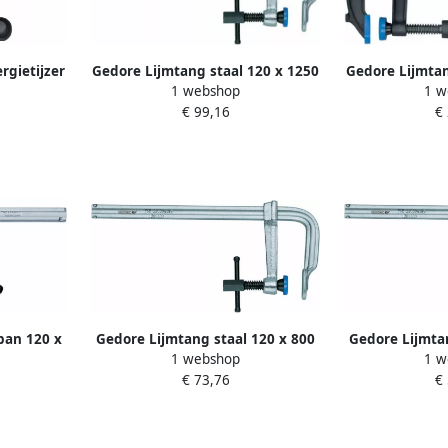
gietijzer
Gedore Lijmtang staal 120 x 1250
Gedore Lijmtan
1 webshop
1 w
100020)
MM 1070339
120 X 1000 
€ 99,16
€
10
pan 120 x
Gedore Lijmtang staal 120 x 800
Gedore Lijmtan
1 webshop
1 w
63
MM 1070312
MM 
€ 73,76
€