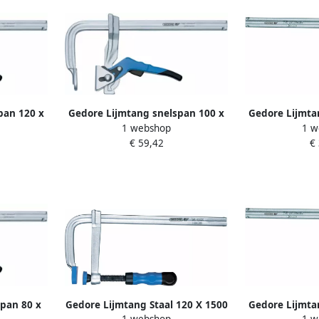
pan 120 x
Gedore Lijmtang snelspan 100 x
Gedore Lijmtan
1 webshop
1 w
44
200 MM 1070355
MM 
€ 59,42
€
pan 80 x
Gedore Lijmtang Staal 120 X 1500
Gedore Lijmtan
1 webshop
1 w