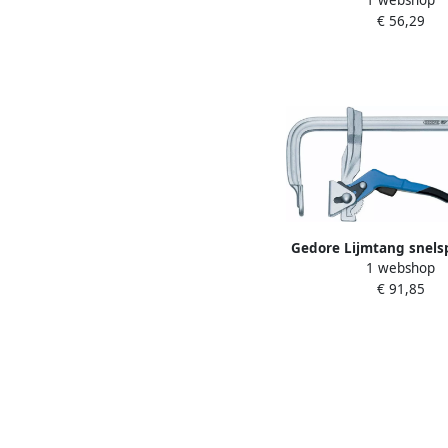
160 MM 10703
€ 56,29
Gedore Lijmtang snels
1 webshop
600 MM 10704
€ 91,85