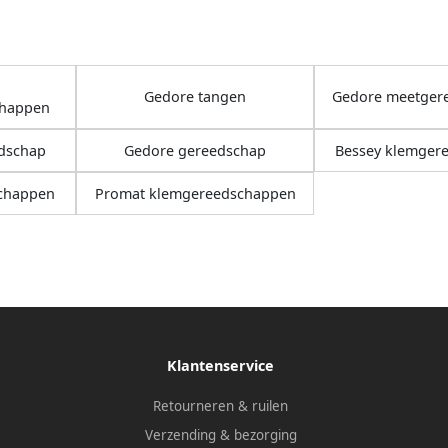
Gedore tangen
Gedore meetger
chappen
dschap
Gedore gereedschap
Bessey klemger
chappen
Promat klemgereedschappen
Klantenservice
Retourneren & ruilen
Verzending & bezorging