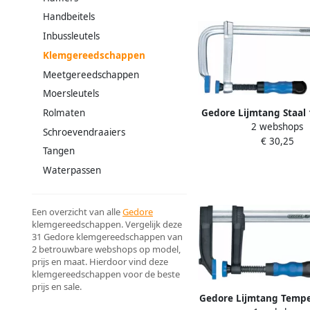
Handbeitels
Inbussleutels
Klemgereedschappen
Meetgereedschappen
Moersleutels
Gedore Lijmtang Staal 
Rolmaten
2 webshops
Mm (TGM-140030 1
Schroevendraaiers
€ 30,25
1070134
Tangen
Waterpassen
Een overzicht van alle
Gedore
klemgereedschappen. Vergelijk deze
31 Gedore klemgereedschappen van
2 betrouwbare webshops op model,
prijs en maat. Hierdoor vind deze
klemgereedschappen voor de beste
prijs en sale.
Gedore Lijmtang Temper