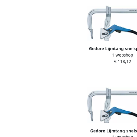
Gedore Lijmtang snels
1 webshop
800 MM 10704
€ 118,12
Gedore Lijmtang snels
1 webshop