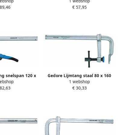
ebshop
1 webshop
M 1070428
MM 1070304
 89,46
€ 57,95
ng snelspan 120 x
Gedore Lijmtang staal 80 x 160
ebshop
1 webshop
M 1070401
MM 1070223
 82,63
€ 30,33