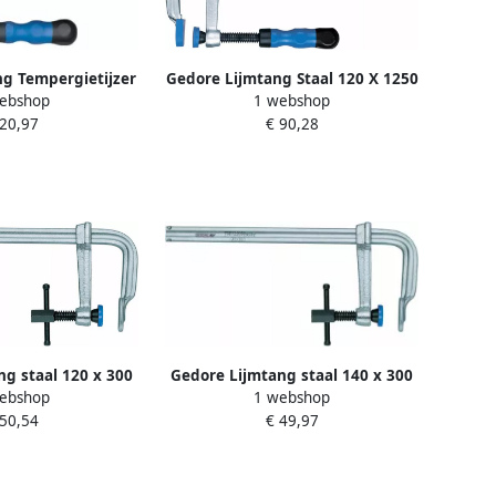
g Tempergietijzer
Gedore Lijmtang Staal 120 X 1250
ebshop
1 webshop
Mm (DIS-120100)
Mm (TGM-124125) 1070207
 20,97
€ 90,28
69047
g staal 120 x 300
Gedore Lijmtang staal 140 x 300
ebshop
1 webshop
1070274
MM 1070266
 50,54
€ 49,97