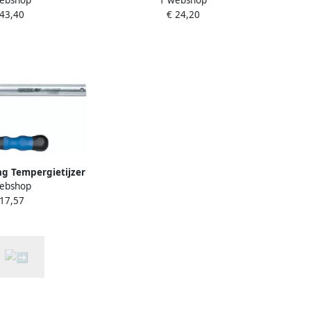
1070258
Mm (TGM-080016) 1070096
 43,40
€ 24,20
g Tempergietijzer
ebshop
m (DIS-080016)
 17,57
68849