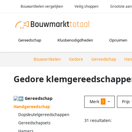
Bouwartikelen vergelijken
Veilig shoppen
Grootste aan
Gereedschap
Klusbenodigdheden
Opruimen
Bouwartikelen
Gedore
Gereedschap
Han
Gedore klemgereedschappe
Gereedschap
Merk
1
Prijs
Handgereedschap
Dopsleutelgereedschappen
31 resultaten:
Gereedschapsets
Hamers