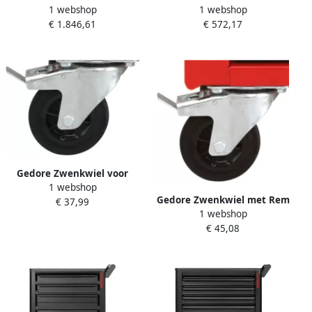
1 webshop
1 webshop
Gereedschapswagen XL | 8
Gereedschapswagen
€ 1.846,61
€ 572,17
laden 3437485
WINGMAN | 4 Laden |
1034x724x470 mm 3301688
Gedore Zwenkwiel voor
1 webshop
Gereedschapswagen |
Gedore Zwenkwiel met Rem
€ 37,99
MECHANIC 3301722
1 webshop
voor Gereedschapswagen |
€ 45,08
WINGMAN 3301820