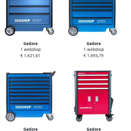
Gedore
Gedore
1 webshop
1 webshop
Gereedschapswagen XL | 5
Gereedschapswagen XL | 7
€ 1.621,61
€ 1.693,79
laden 3437515
laden 3437493
Gedore
Gedore