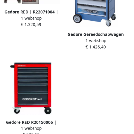
Gedore RED | R22071004 |
1 webshop
Gereedschapwagen
€ 1.320,59
WINGMAN | 129-Delig
3301694
Gedore Gereedschapwagen
1 webshop
(7 laden) 2827379
€ 1.426,40
Gedore RED R20150006 |
1 webshop
Mechanic