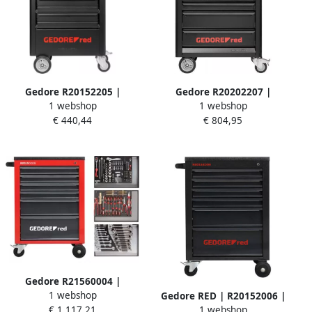
Gedore R20152205 |
Gedore R20202207 |
1 webshop
1 webshop
Gereedschapwagen
Gereedschapwagen
€ 440,44
€ 804,95
GEDWorker | 5 laden |
GEDMaster | 7 laden |
antraciet 3301675
antraciet 3301677
Gedore R21560004 |
1 webshop
Gereedschapwagen
Gedore RED | R20152006 |
€ 1.117,21
1 webshop
MECHANIC | 6 laden | Rood
Gereedschapwagen