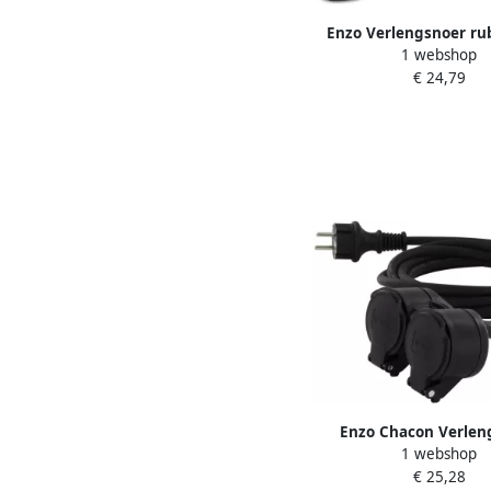
Enzo Verlengsnoer ru
1 webshop
5qmm 5m 11670
€ 24,79
Enzo Chacon Verlen
1 webshop
rubber tweeweg 3x1 
€ 25,28
1167145