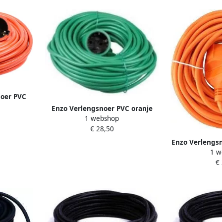
noer PVC
 1167056
Enzo Verlengsnoer PVC oranje
1 webshop
3x1qmm 30m 1167055
€ 28,50
Enzo Verlengsn
1 w
| 2x1qmm 
€