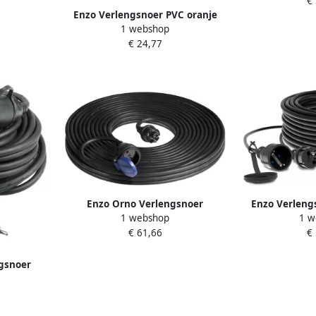
€
Enzo Verlengsnoer PVC oranje
1 webshop
2x1qmm 30m 1167054
€ 24,77
Enzo Orno Verlengsnoer
Enzo Verleng
1 webshop
1 w
neopreen 3x1 5qmm 30m
5qmm 2
€ 61,66
€
1167077
ngsnoer
m 20m