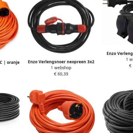
Enzo Verleng
1 w
3x1qmm 3 
Enzo Verlengsnoer neopreen 3x2
C | oranje
€
1 webshop
5qmm 10 meter
Technik
€ 60,39