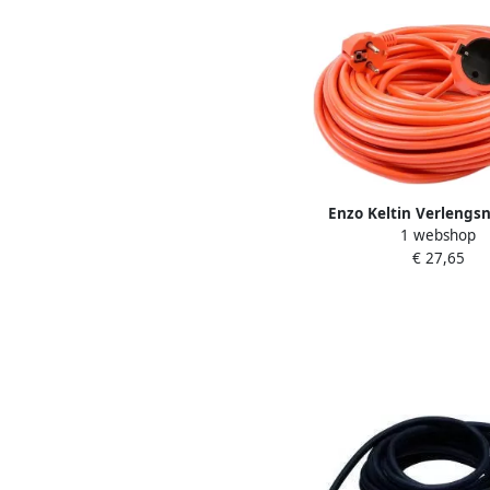
Enzo Keltin Verlengs
1 webshop
oranje 3x1 5qmm 30m
€ 27,65