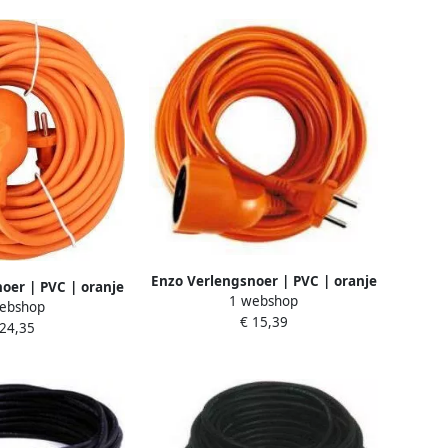
Enzo Verlengsnoer | PVC | oranje
oer | PVC | oranje
1 webshop
| 2x1qmm | 10m 1167045
ebshop
| 20m 1167050
€ 15,39
 24,35