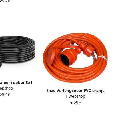
 50,58
snoer rubber 3x1
ebshop
5m 1167066
Enzo Verlengsnoer PVC oranje
 58,48
1 webshop
3x1 5qmm 40m 1167058
€ 60,-