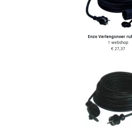
Enzo Verlengsnoer ru
1 webshop
5qmm 10m 1167
€ 27,37