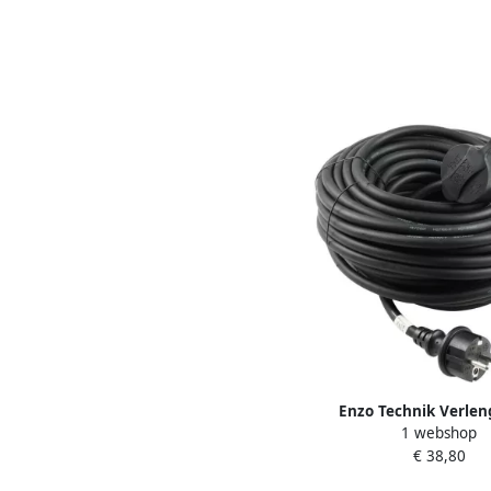
Enzo Technik Verle
1 webshop
neopreen 3x1 5qm
€ 38,80
1167071