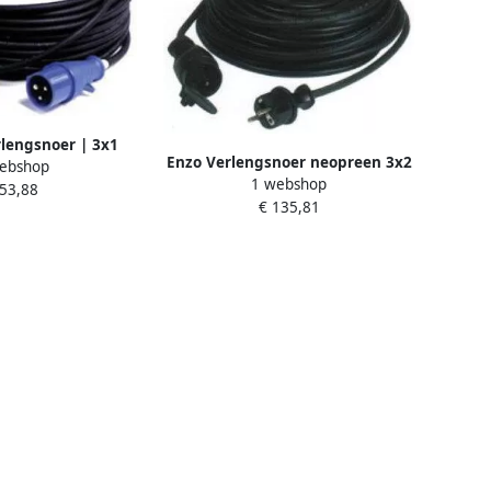
lengsnoer | 3x1
Enzo Verlengsnoer neopreen 3x2
ebshop
 | H07 | IP44
1 webshop
5qmm 25 meter 1167128
 53,88
14910
€ 135,81