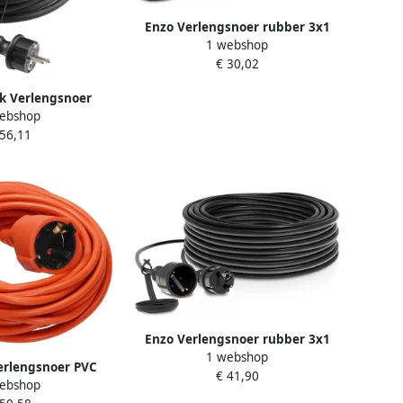
Enzo Verlengsnoer rubber 3x1
1 webshop
5qmm 10m 1167062
€ 30,02
k Verlengsnoer
ebshop
3x1 5qmm 30m
 56,11
67072
Enzo Verlengsnoer rubber 3x1
1 webshop
5qmm 15m 1167064
erlengsnoer PVC
€ 41,90
ebshop
mm 50m 1167059