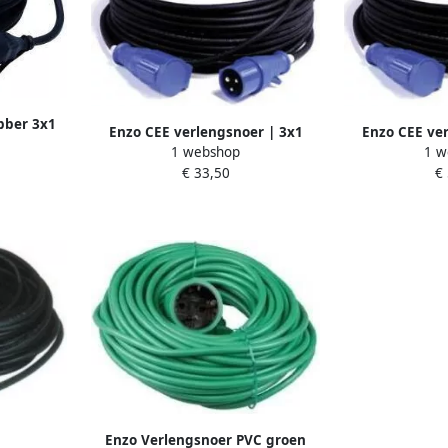
bber 3x1
Enzo CEE verlengsnoer | 3x1
Enzo CEE ver
070
1 webshop
1 w
5qmm | 10m | H07 | IP44
5qmm | 20m
€ 33,50
€
6314900
63
Enzo Verlengsnoer PVC groen