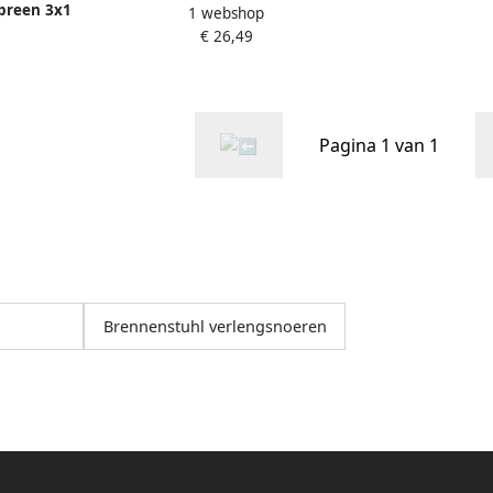
preen 3x1
1 webshop
2x1qmm 20m 1167052
67117
€ 26,49
Pagina 1 van 1
Brennenstuhl verlengsnoeren