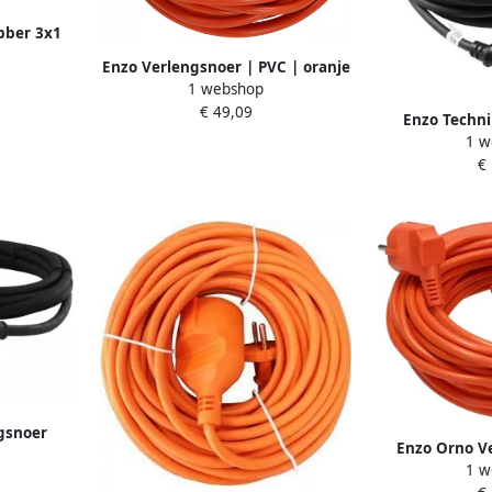
bber 3x1
60
Enzo Verlengsnoer | PVC | oranje
1 webshop
| 3x1qmm | 40m 1167074
€ 49,09
Enzo Techni
1 w
neopreen 
€
11
gsnoer
Enzo Orno V
5qmm 10m
1 w
oranje 3x1q