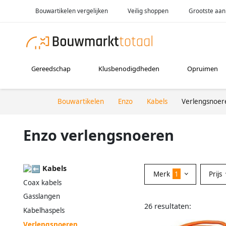
Bouwartikelen vergelijken
Veilig shoppen
Grootste aan
Gereedschap
Klusbenodigdheden
Opruimen
Bouwartikelen
Enzo
Kabels
Verlengsnoer
Enzo verlengsnoeren
Kabels
Merk
1
Prijs
Coax kabels
Gasslangen
26 resultaten:
Kabelhaspels
Verlengsnoeren