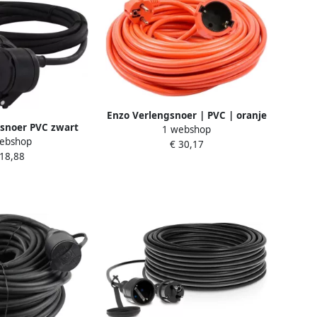
Enzo Verlengsnoer | PVC | oranje
snoer PVC zwart
1 webshop
| 3x1 5qmm | 20m | Technik
ebshop
meter 1167140
€ 30,17
 18,88