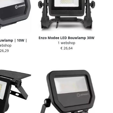
Enzo Modee LED Bouwlamp 30W
uwlamp | 10W |
1 webshop
op statief 4000K IP65 5017591
ebshop
| 1200lm 50175011
€ 26,64
 26,29