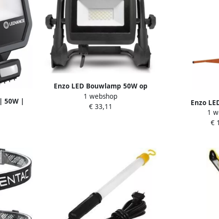
Enzo LED Bouwlamp 50W op
1 webshop
statief 4000K IP65 5017592
| 50W |
Enzo LE
€ 33,11
ensor |
1 w
Bouwlampen 
11
€ 
statief 400