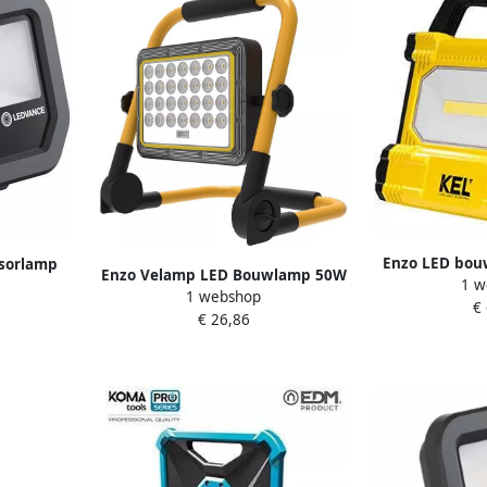
Enzo LED bou
sorlamp
Enzo Velamp LED Bouwlamp 50W
1 w
statief | 400
00
1 webshop
zwart 6500K IP44 met sensor
€
€ 26,86
5017660