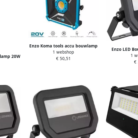
Enzo Koma tools accu bouwlamp
Enzo LED Bo
1 webshop
| 20V | 1800Lm | zonder accu
1 w
4000K | zwart 
wlamp 20W
€ 50,51
6490200
€
 sensor