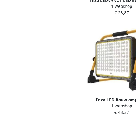
Enzo LEDVANCE LED 
1 webshop
20W 3000K zwart 5
€ 23,87
Enzo LED Bouwlam
1 webshop
oplaadbaar op statief 
€ 43,37
5017670