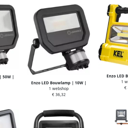
Enzo LED 
| 50W |
1 w
oplaadbaar op 
ensor |
Enzo LED Bouwlamp | 10W |
€
50
1 webshop
01
4000K | zwart | + Sensor |
€ 36,32
1200lm 50175511