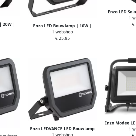
Enzo LED Sol
1 w
6000K IP65
€
| 20W |
Enzo LED Bouwlamp | 10W |
m 50175121
1 webshop
6500K | zwart | 1200lm 50175021
€ 25,85
Enzo Modee L
Enzo LEDVANCE LED Bouwlamp
1 w
op statief 40
1 webshop
50W 4000K zwart 5017531
€