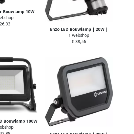
ar Bouwlamp 10W
ebshop
 zwart 5017360
 26,93
Enzo LED Bouwlamp | 20W |
1 webshop
3000K | zwart | + Sensor |
€ 38,56
2200lm 50175601
ED Bouwlamp 100W
ebshop
00K IP65 5017593
 43,89