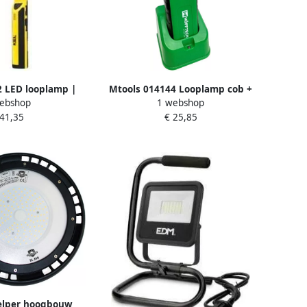
 LED looplamp |
Mtools 014144 Looplamp cob +
ebshop
1 webshop
laadbaar | 250lm
uv licht + docking station |
 41,35
€ 25,85
48672
elper hoogbouw