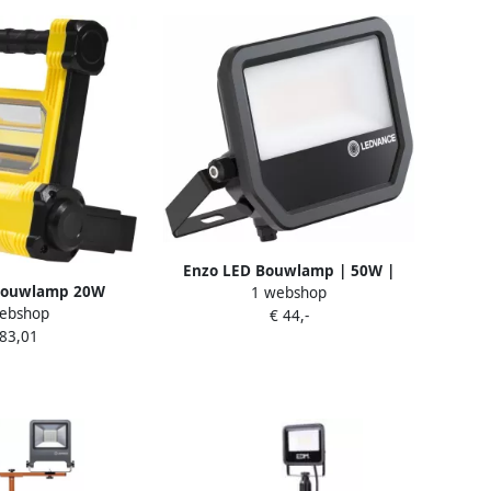
Enzo LED Bouwlamp | 50W |
Bouwlamp 20W
1 webshop
6500K | zwart | 6000lm 50175321
ebshop
statief 6500K IP65
€ 44,-
 83,01
17684