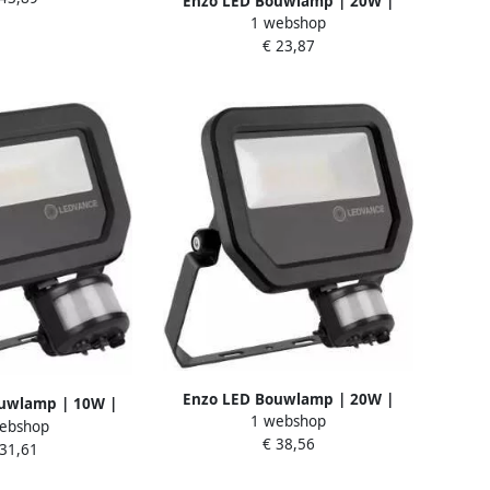
Enzo LED Bouwlamp | 20W |
1 webshop
4000K | zwart | 2400lm 50175111
€ 23,87
Enzo LED Bouwlamp | 20W |
uwlamp | 10W |
1 webshop
4000K | zwart | + Sensor |
ebshop
rt | + Sensor |
€ 38,56
2400lm 50175611
 31,61
 50175501