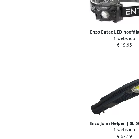
Enzo Entac LED hoofd
1 webshop
5W aluminium zwart o
€ 19,95
5700315
Enzo John Helper | SL 
1 webshop
€ 67,19