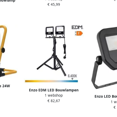
Bouwlamp
€ 45,99
017510
p 24W
Enzo EDM LED Bouwlampen
6400K IP65
1 webshop
2x30W op tripod statief 6400K
Enzo LED Bo
€ 82,67
IP65 zwart 5017631
1 w
3000K | zwa
€
1100lm