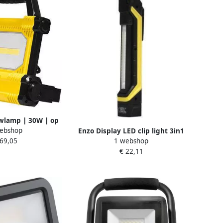
wlamp | 30W | op
ebshop
0K | IP65 5017686
Enzo Display LED clip light 3in1
 69,05
1 webshop
magneet 5448670
€ 22,11