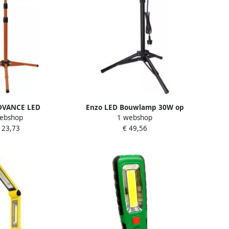
DVANCE LED
Enzo LED Bouwlamp 30W op
ebshop
1 webshop
2x50W op tripod
tripod statief 6400K IP65 5017611
123,73
€ 49,56
0K IP65 5017642