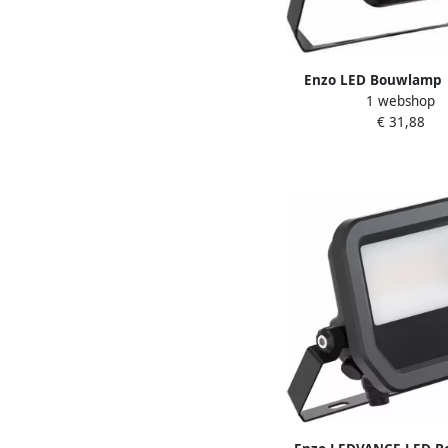
Enzo LED Bouwlamp 
1 webshop
6500K | zwart | 2400l
€ 31,88