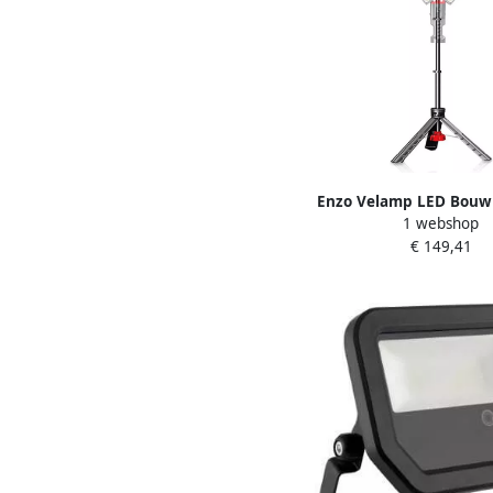
Enzo Velamp LED Bou
1 webshop
zwart 6500K IP44 met
€ 149,41
5017655