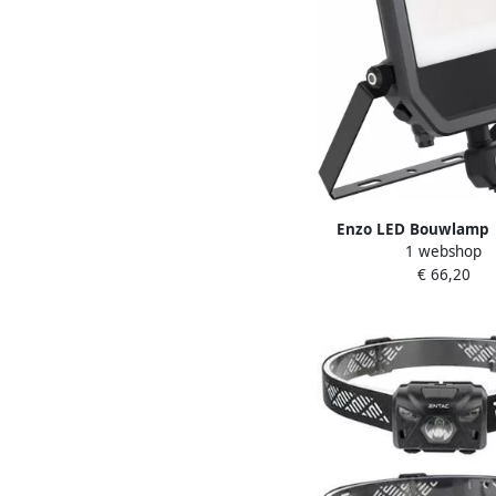
Enzo LED Bouwlamp 
1 webshop
4000K | zwart | + S
€ 66,20
6000lm 501758