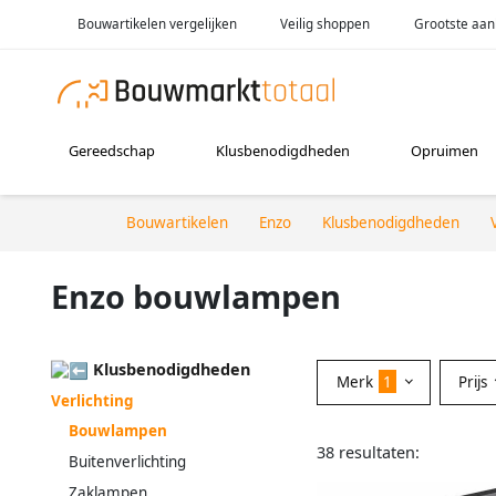
Bouwartikelen vergelijken
Veilig shoppen
Grootste aan
Gereedschap
Klusbenodigdheden
Opruimen
Bouwartikelen
Enzo
Klusbenodigdheden
Enzo bouwlampen
Klusbenodigdheden
Merk
1
Prijs
Verlichting
Bouwlampen
38 resultaten:
Buitenverlichting
Zaklampen