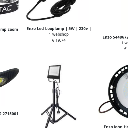
Enzo Led Looplamp | 5W | 230v |
lamp zoom
1 webshop
49cm 300lm | 5m snoer 5448674
plaadbaar
Enzo 5448672
€ 19,74
1 w
3+1W COB | op
€
54
50 2715001
Enzo John H