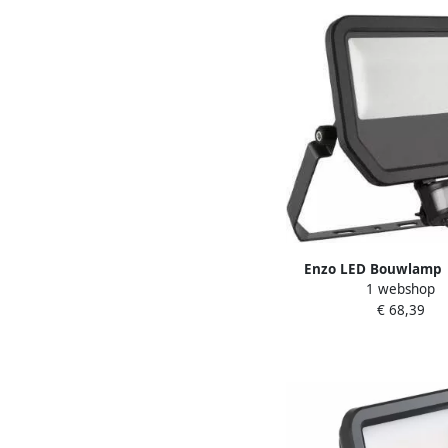
Enzo LED Bouwlamp 
1 webshop
3000K | zwart | + S
€ 68,39
5500lm 501758