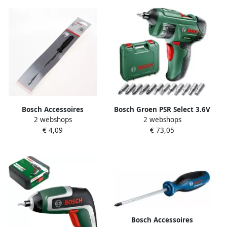
Bosch Accessoires
Bosch Groen PSR Select 3.6V
2 webshops
2 webshops
Schroevendraaiers 1st
Li-Ion accu
€ 4,09
€ 73,05
1609200265
schroevendraaier set (1.5Ah
accu) in koffer 0603977005
Bosch Accessoires