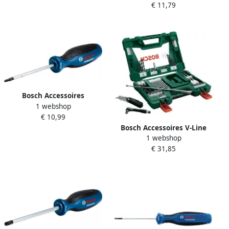
€ 11,79
1600A01TG2
Bosch Accessoires
1 webshop
Schroevendraaier TX 20x100
€ 10,99
1600A01V0C
Bosch Accessoires V-Line
1 webshop
Boren en bits met klapmes
€ 31,85
magneetstaaf en haakse
schroevendraaier 68-delig
2607017191