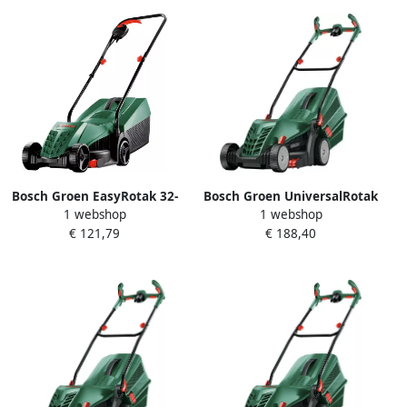
Bosch Groen EasyRotak 32-
Bosch Groen UniversalRotak
1 webshop
1 webshop
235 Grasmaaier met
37-550 Grasmaaier 40 Liter
€ 121,79
€ 188,40
Grasopvangbak (31 l)
Grasopvangbak 06008A6500
06008A6303