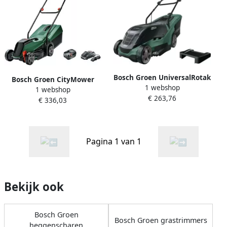
Bosch Groen UniversalRotak
Bosch Groen CityMower
1 webshop
490 | Grasmaaier 1400 W |
1 webshop
18V-32 | Accu Grasmaaier |
€ 263,76
34 cm | met
€ 336,03
32 cm | 18V Li-Ion accu 4Ah
mulchaccessoire
en AL1830 lader
06008B9008
06008B9A07
Pagina 1 van 1
Bekijk ook
Bosch Groen
Bosch Groen grastrimmers
heggenscharen