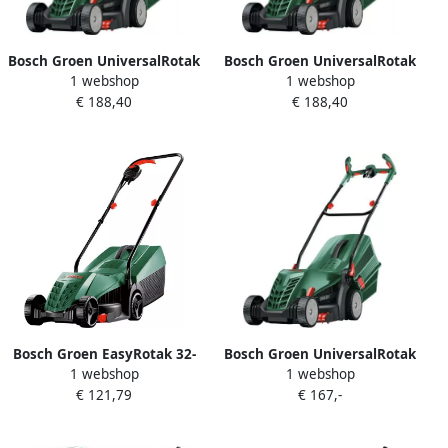
Bosch Groen UniversalRotak
Bosch Groen UniversalRotak
1 webshop
1 webshop
37-555 Grasmaaier met
37-570 Grasmaaier met 40
€ 188,40
€ 188,40
Grasopvangbak 40 Liter
Liter Grasopvangbak-
06008A6501
06008A6502
Bosch Groen EasyRotak 32-
Bosch Groen UniversalRotak
1 webshop
1 webshop
205 Grasmaaier met
34-405 Grasmaaier met 40
€ 121,79
€ 167,-
Grasopvangbak 31 liter
Liter Grasopvangbak
06008A6300
06008A6401