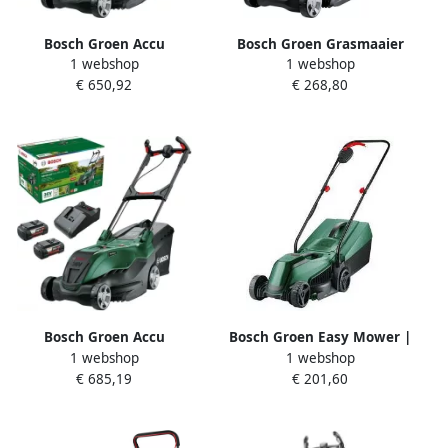
Bosch Groen Accu
Bosch Groen Grasmaaier
1 webshop
1 webshop
Grasmaaier AdvancedRotak
AdvancedRotak 40-650 |
€ 650,92
€ 268,80
36V-44-750 | 1x 6 0 Ah accu
Incl. Opvouwbare
+ AL 36V-20 lader en
grasopvangbak (50 l)
opvouwbare opvangbak
06008B9H00
06008B9G03
Bosch Groen Accu
Bosch Groen Easy Mower |
1 webshop
1 webshop
Grasmaaier AdvancedRotak
18V-32-200 | Accu
€ 685,19
€ 201,60
36V-44-750 | 2x 4 0 Ah accu
Grasmaaier 06008B9D01
+ AL 36V-20 lader en
opvouwbare opvangbak
06008B9G02