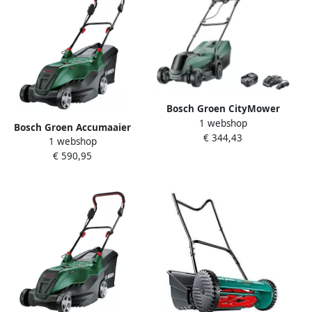
Bosch Groen CityMower
1 webshop
18V-32 &apos;Cut&apos; |
Bosch Groen Accumaaier
€ 344,43
Accu Grasmaaier | 32 cm | 1
1 webshop
AdvancedRotak 36V-44-750
x 4 0 Ah accu + lader | Incl.
€ 590,95
| 1 x 36V 4 0 Ah accu + lader
gratis reservemes
| Incl. opvangbak
06008B9A09
06008B9G01