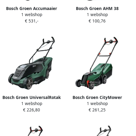
Bosch Groen Accumaaier
Bosch Groen AHM 38
1 webshop
1 webshop
AdvancedRotak 36V-40-650
Handgrasmaaier 380mm
€ 531,-
€ 100,76
| 1 x 36 V Li-Ion accu 4 0 Ah
0600886103
accu + AL 36V-20 lader |
opvouwbare opvangbak
06008B9F00
Bosch Groen UniversalRotak
Bosch Groen CityMower
1 webshop
1 webshop
450 | Grasmaaier 1300 W |
18V-32 | Baretool | Accu
€ 226,80
€ 261,25
34 cm 06008B9005
Grasmaaier | 32 cm | excl.
accu en lader 06008B9A08