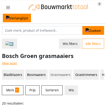
Wis filters
Alle filters
Bosch Groen grasmaaiers
Meer lezen
Bladblazers
Bosmaaiers
Grasmaaiers
Grastrimmers
He
Merk
1
Prijs
Sorteren
Wis
20 resultaten: