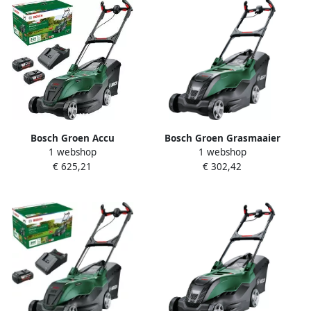
Bosch Groen Accu
Bosch Groen Grasmaaier
1 webshop
1 webshop
Grasmaaier AdvancedRotak
AdvancedRotak 44-750 |
€ 625,21
€ 302,42
36V-40-650 | 2x 4 0 Ah
Incl. Opvouwbare
accu&apos;s + AL 36V-20
grasopvangbak (50 l))
lader en opvouwbare
06008B9J00
opvangbak 06008B9F02