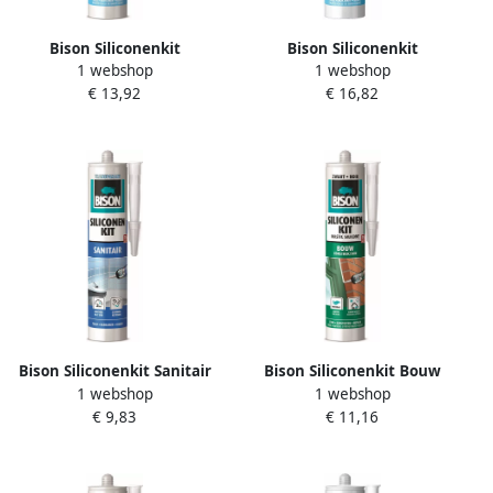
Bison Siliconenkit
Bison Siliconenkit
1 webshop
1 webshop
Acrylbaden Wit Crt
Acrylbaden Transparant Crt
€ 13,92
€ 16,82
300Ml*12 Nlfr 1491356
300Ml*12 Nlfr 1491371
Bison Siliconenkit Sanitair
Bison Siliconenkit Bouw
1 webshop
1 webshop
Transparant Crt 300Ml*12
Zwart Crt 300Ml*12 Nlfr
€ 9,83
€ 11,16
Nl 1491320
1491366