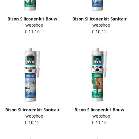
Bison Siliconenkit Bouw
Bison Siliconenkit Sanitair
1 webshop
1 webshop
Grijs Crt 300Ml*12 Nlfr
Trijs 300Ml*12 Nl 6307651
€ 11,16
€ 10,12
1491363
Bison Siliconenkit Sanitair
Bison Siliconenkit Bouw
1 webshop
1 webshop
Antraciet Crt 300Ml*12 Nl
Transparant Crt 300Ml*12
€ 10,12
€ 11,16
6307652
Nlfr 1491362