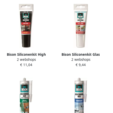
Bison Siliconenkit High
Bison Siliconenkit Glas
2 webshops
2 webshops
Temp Zwart Tub 60Ml*12
Transparant Tub 60Ml*12
€ 11,04
€ 9,44
Nlfr 6301463
Nlfr 6301462