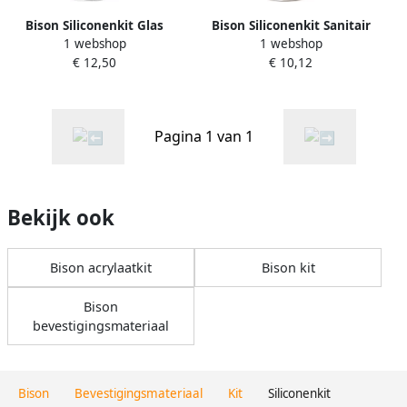
Bison Siliconenkit Glas
Bison Siliconenkit Sanitair
1 webshop
1 webshop
Transparant Crt 300Ml*12
Camee Crt 300Ml*12 Nl
€ 12,50
€ 10,12
Nlfr 1491350
1491323
Pagina 1 van 1
Bekijk ook
Bison acrylaatkit
Bison kit
Bison
bevestigingsmateriaal
Bison
Bevestigingsmateriaal
Kit
Siliconenkit