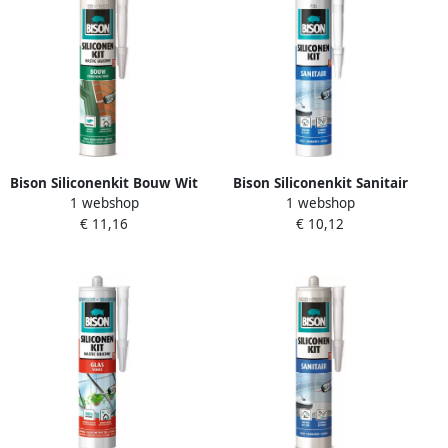
Bison Siliconenkit Bouw Wit
Bison Siliconenkit Sanitair
1 webshop
1 webshop
Crt 300Ml*12 Nlfr 1491357
Wit Crt 300Ml*12 Nl
€ 11,16
€ 10,12
1491325