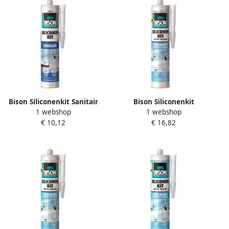
Bison Siliconenkit Sanitair
Bison Siliconenkit
1 webshop
1 webshop
Grijs Crt 300Ml*12 Nl
Acrylbaden Camee Crt
€ 10,12
€ 16,82
1491322
300Ml*12 Nlfr 1491416