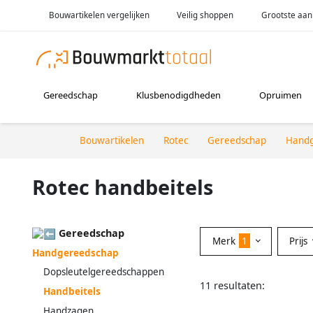
Bouwartikelen vergelijken
Veilig shoppen
Grootste aan
Gereedschap
Klusbenodigdheden
Opruimen
Bouwartikelen
Rotec
Gereedschap
Handg
Rotec handbeitels
Gereedschap
Merk
1
Prijs
Handgereedschap
Dopsleutelgereedschappen
11 resultaten:
Handbeitels
Handzagen