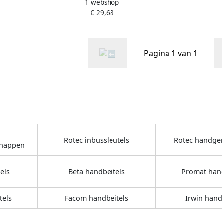
1 webshop
219.1093
kunststof houder 2191092
€ 29,68
Pagina 1 van 1
Rotec inbussleutels
Rotec handge
chappen
els
Beta handbeitels
Promat hand
tels
Facom handbeitels
Irwin hand