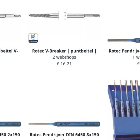
beitel V-
Rotec V-Breaker | puntbeitel |
Rotec Pendrijv
2 webshops
1 w
0x250mm
SDS-plus | 215.0106
mm 
€ 16,21
€
450 2x150
Rotec Pendrijver DIN 6450 8x150