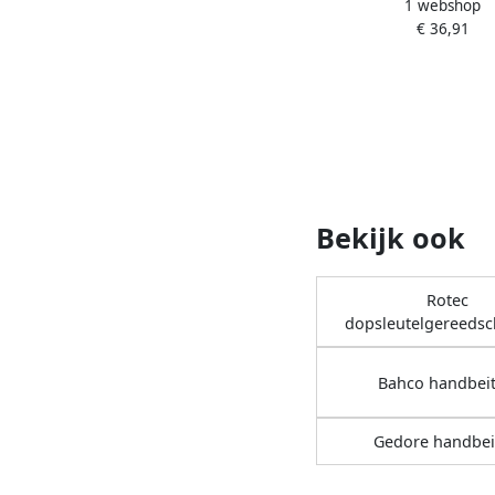
1 webshop
pendrijvers 2191093 
€ 36,91
Bekijk ook
Rotec
dopsleutelgereeds
Bahco handbeit
Gedore handbei