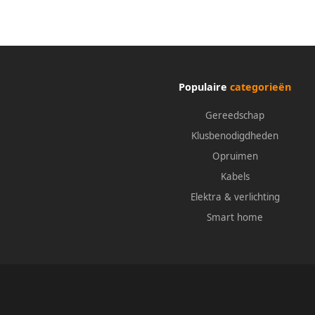
Populaire
categorieën
Gereedschap
Klusbenodigdheden
Opruimen
Kabels
Elektra & verlichting
Smart home