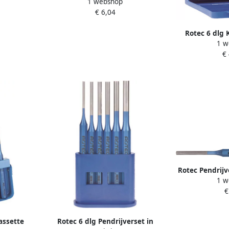
1 webshop
mm 2191013
€ 6,04
Rotec 6 dlg 
1 w
pendrijvers 
€
Rotec Pendrijv
1 w
mm 21910
€
assette
Rotec 6 dlg Pendrijverset in