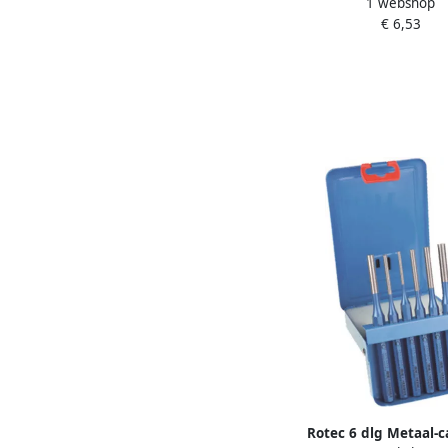
1 webshop
mm 2191001
€ 6,53
Rotec 6 dlg Metaal-c