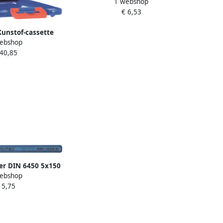
1 webshop
mm 2191005
€ 6,53
Kunstof-cassette
ebshop
2191094 219.1094
 40,85
er DIN 6450 5x150
ebshop
07 219.1007
 5,75