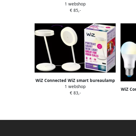
1 webshop
lamp Standaard Goud 5-pack Warm tot
lam
€ 85,-
Koelwit Licht E27
WiZ Connected WiZ smart bureaulamp
1 webshop
alle tinten wit licht
WiZ Co
€ 83,-
War