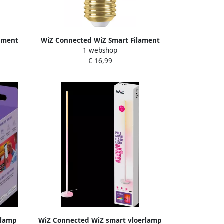
ament
WiZ Connected WiZ Smart Filament
1 webshop
arm tot
lamp Standaard Goud Warm tot
€ 16,99
Koelwit Licht E27
 lamp
WiZ Connected WiZ smart vloerlamp