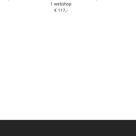
1 webshop
7
Pole Gekleurd en wit licht
€ 117,-