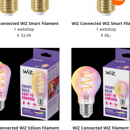
Connected WiZ Smart Filament
WiZ Connected WiZ Smart Fil
1 webshop
1 webshop
tandaard Goud 2-pack Warm tot
lamp Standaard Goud 4-pack W
€ 33,99
€ 68,-
Koelwit Licht E27
Koelwit Licht E27
onnected WiZ Edison Filament
WiZ Connected WiZ Filament