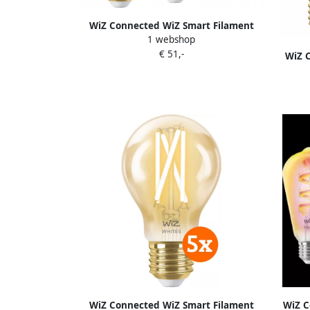
WiZ Connected WiZ Smart Filament
1 webshop
lamp Standaard Goud 3-pack Warm tot
€ 51,-
Koelwit Licht E27
WiZ 
lamp S
WiZ Connected WiZ Smart Filament
WiZ C