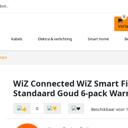
bod...
Kabels
Elektra & verlichting
Smart home
B
nnen
WiZ Connected WiZ Smart F
Standaard Goud 6-pack Warm
0
Beschikbaar voor
1