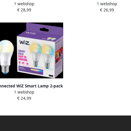
1 webshop
1 webshop
p- Gekleurd en wit licht E27
Gekleurd en wit licht E2
€ 28,99
€ 26,99
nnected WiZ Smart Lamp 2-pack
1 webshop
m tot Koelwit Licht E27 Mat
€ 24,99