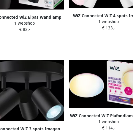
WiZ Connected WiZ 4 spots I
onnected WiZ Elpas Wandlamp
1 webshop
vierkant Gekleurd en Wit lich
1 webshop
n Gekleurd en Wit licht Zwart
€ 133,-
wit
€ 82,-
WiZ Connected WiZ Plafondla
1 webshop
Gekleurd en wit licht wi
€ 114,-
Connected WiZ 3 spots Imageo