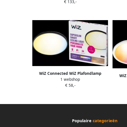
€ 133,-
zwart
rond G
WiZ Connected WiZ Plafondlamp
WiZ
1 webshop
SuperSlim alle tinten wit licht zwart
Super
€ 58,-
Populaire
categorieën