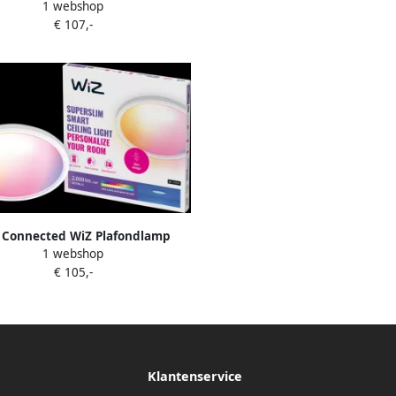
1 webshop
ekleurd en Wit licht GU10 zwart
€ 107,-
 Connected WiZ Plafondlamp
1 webshop
Slim Wit Gekleurd en Wit licht
€ 105,-
Klantenservice