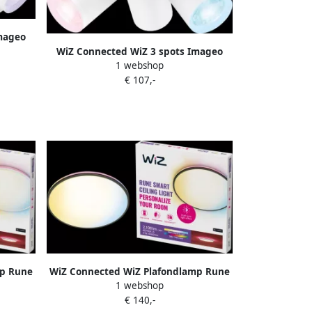
mageo
t GU10
WiZ Connected WiZ 3 spots Imageo
1 webshop
rond Gekleurd en Wit licht GU10 wit
€ 107,-
mp Rune
WiZ Connected WiZ Plafondlamp Rune
1 webshop
t
Gekleurd en wit licht zwart
€ 140,-