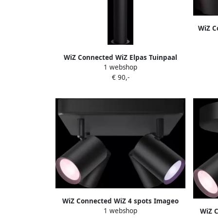
WiZ C
buite
WiZ Connected WiZ Elpas Tuinpaal
1 webshop
Gekleurd en wit licht Zwart
€ 90,-
uitbreiding
WiZ Connected WiZ 4 spots Imageo
1 webshop
vierkant Gekleurd en Wit licht GU10
WiZ 