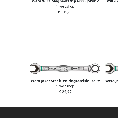
Wera 9
Wera 9631 Magneetstrip 6000 Joker 2
stee
1 webshop
steek-ringratelsleutelset 5-delig
€ 119,89
05020015001
Wera Joker Steek- en ringratelsleutel #
Wera Jo
1 webshop
15 1 stuk(s) 05073275001
€ 26,97