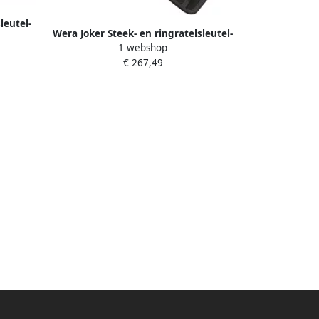
leutel-
Wera Joker Steek- en ringratelsleutel-
90001
1 webshop
set 11 -delig 1 stuk(s) 05020013001
€ 267,49