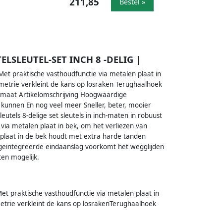
211,85
Bestel »
ELSLEUTEL-SET INCH 8 -DELIG |
 Met praktische vasthoudfunctie via metalen plaat in
trie verkleint de kans op losraken Terughaalhoek
op maat Artikelomschrijving Hoogwaardige
t kunnen En nog veel meer Sneller, beter, mooier
utels 8-delige set sleutels in inch-maten in robuust
via metalen plaat in bek, om het verliezen van
plaat in de bek houdt met extra harde tanden
 geïntegreerde eindaanslag voorkomt het wegglijden
en mogelijk.
hMet praktische vasthoudfunctie via metalen plaat in
rie verkleint de kans op losrakenTerughaalhoek