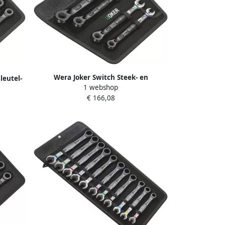
Wera Joker Switch Steek- en
leutel-
1 webshop
ringratelsleutel-set Inch 4 -delig 1
(s)
€ 166,08
stuk(s) 05020092001