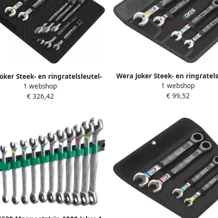
Wera Joker Steek- en ringratels
oker Steek- en ringratelsleutel-
1 webshop
set Inch SB 4 -delig 1 stuk
1 webshop
h 8 -delig 1 stuk(s) 05020093001
€ 99,52
05073295001
€ 326,42