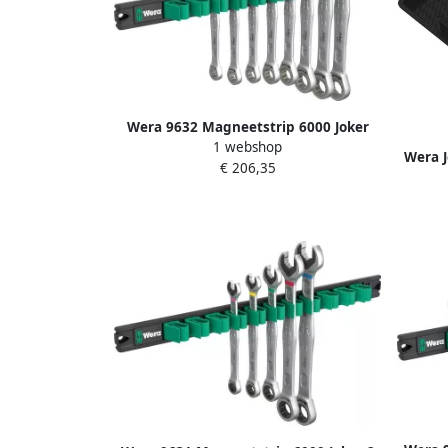
Wera 9632 Magneetstrip 6000 Joker
1 webshop
Imperial 1 steek-ringratelsleutelset 8-
Wera J
€ 206,35
delig 05020016001
set Inc