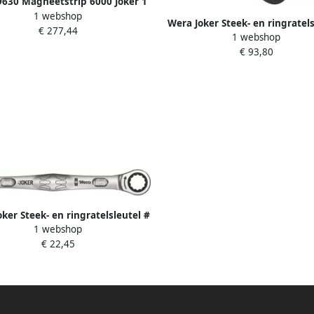
630 Magneetstrip 6000 Joker 1
1 webshop
k-ringratelsleutelset 11-delig
Wera Joker Steek- en ringratels
€ 277,44
05020014001
1 webshop
set 4 -delig 1 stuk(s) 050732
€ 93,80
ker Steek- en ringratelsleutel #
1 webshop
11 1 stuk(s) 05073271001
€ 22,45