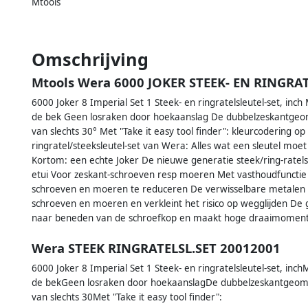
Mtools
Omschrijving
Mtools Wera 6000 JOKER STEEK- EN RINGRAT
6000 Joker 8 Imperial Set 1 Steek- en ringratelsleutel-set, inch
de bek Geen losraken door hoekaanslag De dubbelzeskantgeome
van slechts 30° Met "Take it easy tool finder": kleurcodering 
ringratel/steeksleutel-set van Wera: Alles wat een sleutel moe
Kortom: een echte Joker De nieuwe generatie steek/ring-ratelsle
etui Voor zeskant-schroeven resp moeren Met vasthoudfunctie 
schroeven en moeren te reduceren De verwisselbare metalen 
schroeven en moeren en verkleint het risico op wegglijden De
naar beneden van de schroefkop en maakt hoge draaimoment
Wera STEEK RINGRATELSL.SET 20012001
6000 Joker 8 Imperial Set 1 Steek- en ringratelsleutel-set, inc
de bekGeen losraken door hoekaanslagDe dubbelzeskantgeomet
van slechts 30Met "Take it easy tool finder":