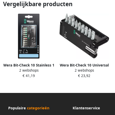
Vergelijkbare producten
Wera Bit-Check 10 Stainless 1
Wera Bit-Check 10 Universal
2 webshops
2 webshops
SB 10 -delig 1 stuk(s)
4 10 -delig 1 stuk(s)
€ 41,19
€ 23,92
05073630001
05056159001
Populaire
categorieën
Klantenservice