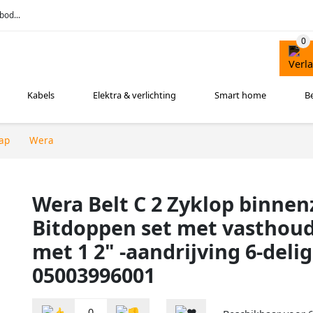
bod...
Kabels
Elektra & verlichting
Smart home
B
ap
Wera
Wera Belt C 2 Zyklop binne
Bitdoppen set met vasthoud
met 1 2" -aandrijving 6-delig
05003996001
0