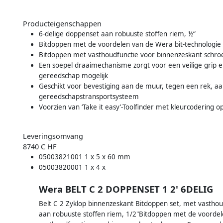
Producteigenschappen
6-delige doppenset aan robuuste stoffen riem, ½“
Bitdoppen met de voordelen van de Wera bit-technologie
Bitdoppen met vasthoudfunctie voor binnenzeskant schro
Een soepel draaimechanisme zorgt voor een veilige grip 
gereedschap mogelijk
Geschikt voor bevestiging aan de muur, tegen een rek, 
gereedschapstransportsysteem
Voorzien van ‘Take it easy’-Toolfinder met kleurcodering 
Leveringsomvang
8740 C HF
05003821001 1 x 5 x 60 mm
05003820001 1 x 4 x
Wera BELT C 2 DOPPENSET 1 2' 6DELIG
Belt C 2 Zyklop binnenzeskant Bitdoppen set, met vasthou
aan robuuste stoffen riem, 1/2"Bitdoppen met de voorde