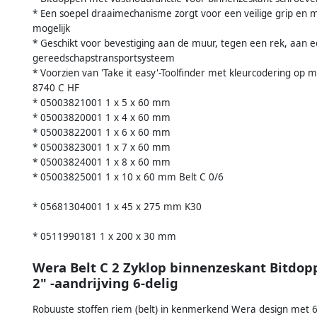
* Een soepel draaimechanisme zorgt voor een veilige grip en
mogelijk
* Geschikt voor bevestiging aan de muur, tegen een rek, aan
gereedschapstransportsysteem
* Voorzien van 'Take it easy'-Toolfinder met kleurcodering op
8740 C HF
* 05003821001 1 x 5 x 60 mm
* 05003820001 1 x 4 x 60 mm
* 05003822001 1 x 6 x 60 mm
* 05003823001 1 x 7 x 60 mm
* 05003824001 1 x 8 x 60 mm
* 05003825001 1 x 10 x 60 mm Belt C 0/6
* 05681304001 1 x 45 x 275 mm K30
* 0511990181 1 x 200 x 30 mm
Wera Belt C 2 Zyklop binnenzeskant Bitdop
2" -aandrijving 6-delig
Robuuste stoffen riem (belt) in kenmerkend Wera design met 6