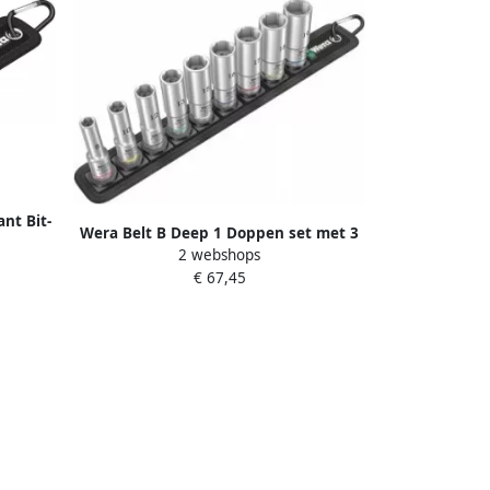
nt Bit-
Wera Belt B Deep 1 Doppen set met 3
e met 1
2 webshops
8" -aandrijving 05004545001
k(s)
€ 67,45