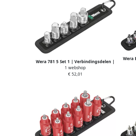
Wera B
Wera 781 5 Set 1 | Verbindingsdelen |
set m
1 webshop
6-delig 05042680001
aa
€ 52,01