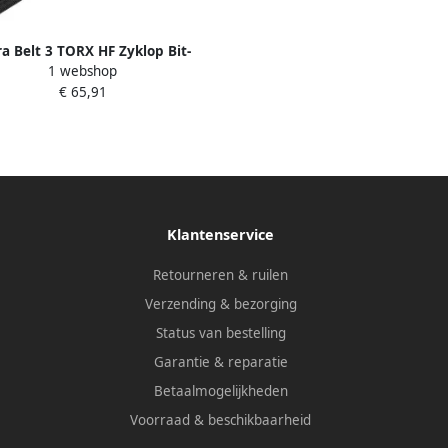
a Belt 3 TORX HF Zyklop Bit-
1 webshop
-set TORX met vasthoudfunctie
€ 65,91
 1 4" -aandrijving 10 -delig 1
stuk(s) 05003882001
Klantenservice
Retourneren & ruilen
Verzending & bezorging
Status van bestelling
Garantie & reparatie
Betaalmogelijkheden
Voorraad & beschikbaarheid