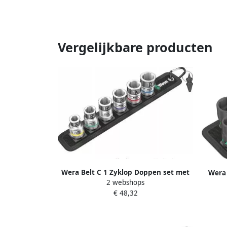
Vergelijkbare producten
Wera Belt C 1 Zyklop Doppen set met
Wera 
2 webshops
vasthoudfunctie met 1 2" -aandrijving
me
€ 48,32
7-delig 05003995001