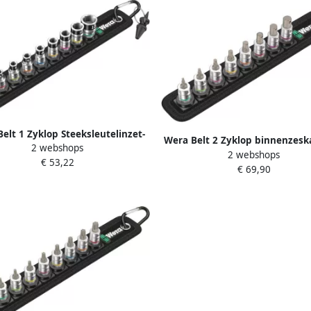
elt 1 Zyklop Steeksleutelinzet-
Wera Belt 2 Zyklop binnenzeska
2 webshops
et vasthoudfunctie met 1 4" -
2 webshops
doppen-set met vasthoudfuncti
€ 53,22
ndrijving 10 -delig 1 stuk(s)
€ 69,90
4" -aandrijving 8-delig 1 stu
05003880001
05003881001