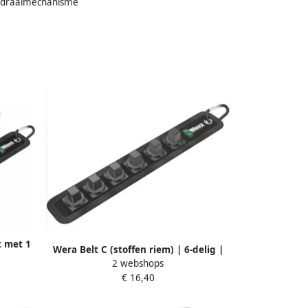
l draaimechanisme
t met 1
Wera Belt C (stoffen riem) | 6-delig |
565001
2 webshops
zonder gereedschap 05003892001
€ 16,40