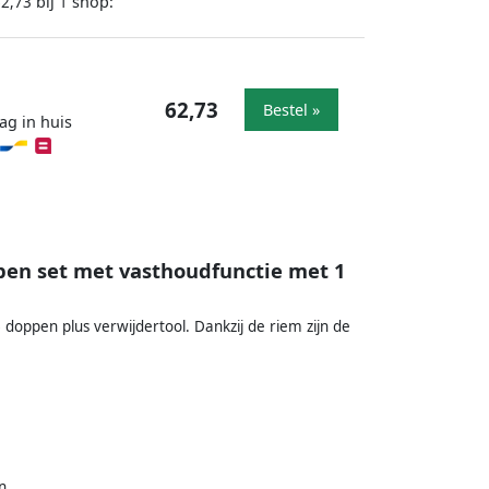
bij
shop:
62,73
1
62,73
Bestel »
ag in huis
pen set met vasthoudfunctie met 1
doppen plus verwijdertool. Dankzij de riem zijn de
n