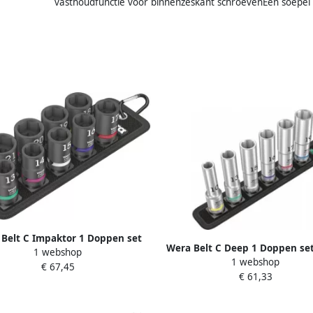
vasthoudfunctie voor binnenzeskant schroevenEen soepe
Belt C Impaktor 1 Doppen set
Wera Belt C Deep 1 Doppen se
1 webshop
t 1 2" -aandrijving 10-delig
1 webshop
2" -aandrijving 6-delig 05004
€ 67,45
05004580001
€ 61,33