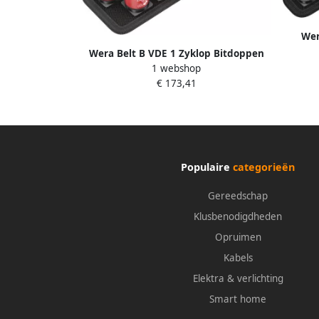
Wer
doppen
Wera Belt B VDE 1 Zyklop Bitdoppen
met
1 webshop
set TORX Binnenzeskant met
€ 173,41
vasthoudfunctie 3 8" -aandrijving 10-
delig 05004930001
Populaire
categorieën
Gereedschap
Klusbenodigdheden
Opruimen
Kabels
Elektra & verlichting
Smart home