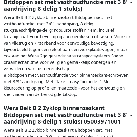
Bitdoppen set met vasthoudfunctie met 3 8" -
aandrijving 8-delig 1 stuk(s)
Wera Belt B 2 Zyklop binnenzeskant Bitdoppen set, met
vasthoudfunctie, met 3/8" -aandrijving, 8-delig - 1
stuk(s)Beschrijving8-delig; robuuste stoffen riem, inclusief
karabijnhaak voor bevestiging aan riemlussen of tassen. Voorzien
van vliesrug en klittenband voor eenvoudige bevestiging,
bijvoorbeeld tegen een rek of aan een werkplaatswagen, maar
ook aan het Wera 2go gereedschapstransportsysteem.Soepel
draaimechanisme voor veilig en gemakkelijk opbergen en
verwijderen van het gereedschap.
8 bitdoppen met vasthoudfunctie voor binnenzeskant-schroeven,
met 3/8"-aandrijving. Met "Take it easy-Toolfinder": Met
kleurcodering op profiel en maatcode - voor het eenvoudig en
snel vinden van de benodigde bit-dop.
Wera Belt B 2 Zyklop binnenzeskant
Bitdoppen set met vasthoudfunctie met 3 8" -
aandrijving 8-delig 1 stuk(s) 05003971001
Wera Belt B 2 Zyklop binnenzeskant Bitdoppen set, met
vasthoudfunctie, met 3/8" -aandrijving, 8-delig - 1 stuk(s)