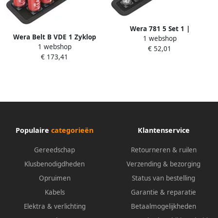
Wera 781 5 Set 1 |
Wera Belt B VDE 1 Zyklop
1 webshop
Verbindingsdelen | 6-delig
1 webshop
Bitdoppen set TORX
€ 52,01
05042680001
€ 173,41
Binnenzeskant met
vasthoudfunctie 3 8" -
aandrijving 10-delig
05004930001
Populaire
categorieën
Klantenservice
Gereedschap
Retourneren & ruilen
Klusbenodigdheden
Verzending & bezorging
Opruimen
Status van bestelling
Kabels
Garantie & reparatie
Elektra & verlichting
Betaalmogelijkheden