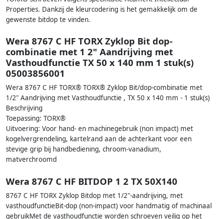
Properties. Dankzij de kleurcodering is het gemakkelijk om de
gewenste bitdop te vinden.
Wera 8767 C HF TORX Zyklop Bit dop-
combinatie met 1 2" Aandrijving met
Vasthoudfunctie TX 50 x 140 mm 1 stuk(s)
05003856001
Wera 8767 C HF TORX® TORX® Zyklop Bit/dop-combinatie met
1/2" Aandrijving met Vasthoudfunctie , TX 50 x 140 mm - 1 stuk(s)
Beschrijving
Toepassing: TORX®
Uitvoering: Voor hand- en machinegebruik (non impact) met
kogelvergrendeling, kartelrand aan de achterkant voor een
stevige grip bij handbediening, chroom-vanadium,
matverchroomd
Wera 8767 C HF BITDOP 1 2 TX 50X140
8767 C HF TORX Zyklop Bitdop met 1/2"-aandrijving, met
vasthoudfunctieBit-dop (non-impact) voor handmatig of machinaal
gebruikMet de vasthoudfunctie worden schroeven veilig op het