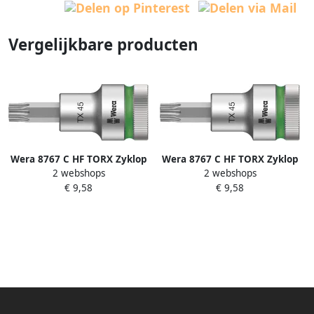
Vergelijkbare producten
Wera 8767 C HF TORX Zyklop
Wera 8767 C HF TORX Zyklop
2 webshops
2 webshops
Bit dop-combinatie met 1 2"
Bit dop-combinatie met 1 2"
€ 9,58
€ 9,58
Aandrijving met
Aandrijving met
Vasthoudfunctie TX 30 x 60
Vasthoudfunctie TX 45 x 60
mm 1 stuk(s) 05003833001
mm 1 stuk(s) 05003835001