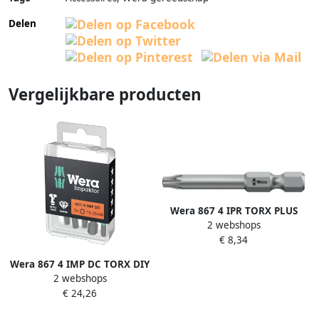
Delen
Vergelijkbare producten
Wera 867 4 IPR TORX PLUS
2 webshops
Bits met Boring 10 IPR x 89
€ 8,34
mm 1 stuk(s) 05134657001
Wera 867 4 IMP DC TORX DIY
2 webshops
Impaktor Bits TX 25 x 50 mm
€ 24,26
5-delig 05057665001