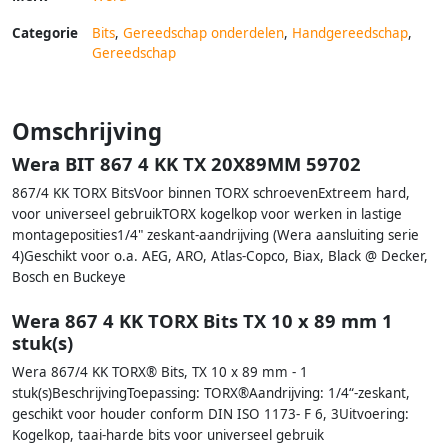
Categorie
Bits
,
Gereedschap onderdelen
,
Handgereedschap
,
Gereedschap
Omschrijving
Wera BIT 867 4 KK TX 20X89MM 59702
867/4 KK TORX BitsVoor binnen TORX schroevenExtreem hard,
voor universeel gebruikTORX kogelkop voor werken in lastige
montageposities1/4" zeskant-aandrijving (Wera aansluiting serie
4)Geschikt voor o.a. AEG, ARO, Atlas-Copco, Biax, Black @ Decker,
Bosch en Buckeye
Wera 867 4 KK TORX Bits TX 10 x 89 mm 1
stuk(s)
Wera 867/4 KK TORX® Bits, TX 10 x 89 mm - 1
stuk(s)BeschrijvingToepassing: TORX®Aandrijving: 1/4“-zeskant,
geschikt voor houder conform DIN ISO 1173- F 6, 3Uitvoering:
Kogelkop, taai-harde bits voor universeel gebruik