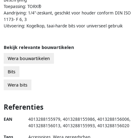
Toepassing: TORX®
Aandrijving: 1/4“-zeskant, geschikt voor houder conform DIN ISO
1173- F 6, 3
Uitvoering: Kogelkop, taai-harde bits voor universeel gebruik
Bekijk relevante bouwartikelen
Wera bouwartikelen
Bits
Wera bits
Referenties
EAN
4013288155979
,
4013288155986
,
4013288156006
,
4013288156013
,
4013288155993
,
4013288156020
Tags
Accessoires, Wera gereedschap