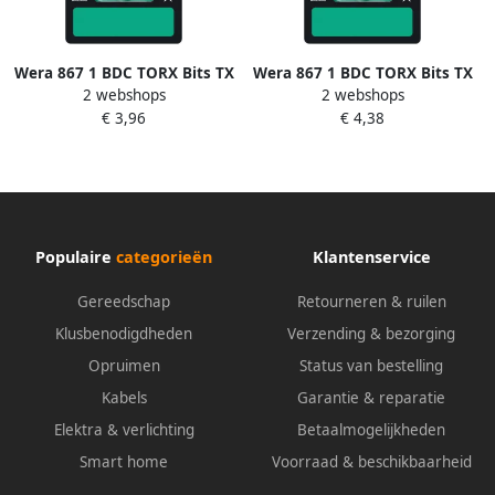
Wera 867 1 BDC TORX Bits TX
Wera 867 1 BDC TORX Bits TX
2 webshops
2 webshops
40 x 25 mm 1 stuk(s)
15 x 25 mm 1 stuk(s)
€ 3,96
€ 4,38
05134379001
05134375001
Populaire
categorieën
Klantenservice
Gereedschap
Retourneren & ruilen
Klusbenodigdheden
Verzending & bezorging
Opruimen
Status van bestelling
Kabels
Garantie & reparatie
Elektra & verlichting
Betaalmogelijkheden
Smart home
Voorraad & beschikbaarheid