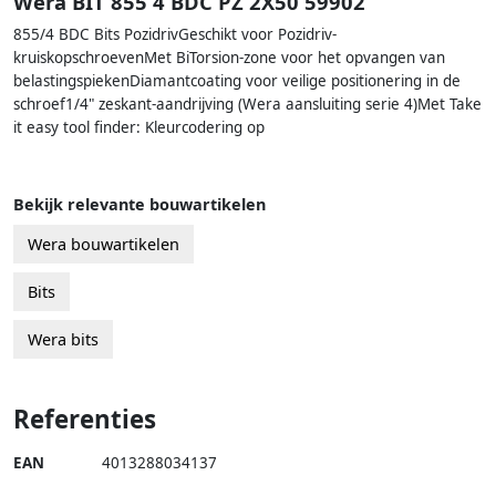
Wera BIT 855 4 BDC PZ 2X50 59902
855/4 BDC Bits PozidrivGeschikt voor Pozidriv-
kruiskopschroevenMet BiTorsion-zone voor het opvangen van
belastingspiekenDiamantcoating voor veilige positionering in de
schroef1/4" zeskant-aandrijving (Wera aansluiting serie 4)Met Take
it easy tool finder: Kleurcodering op
Bekijk relevante bouwartikelen
Wera bouwartikelen
Bits
Wera bits
Referenties
EAN
4013288034137