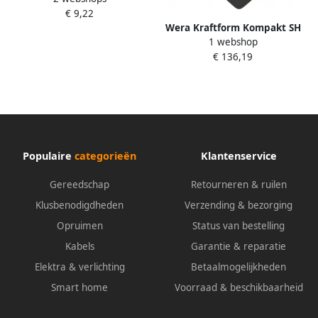
€ 9,22
Schacht 11 32 duim x 80 mm
Wera Kraftform Kompakt SH
1 stuk(s) 05029504001
1 webshop
2 Sanitair verwarming 15-
€ 136,19
delig 05136026001
Populaire
categorieën
Klantenservice
Gereedschap
Retourneren & ruilen
Klusbenodigdheden
Verzending & bezorging
Opruimen
Status van bestelling
Kabels
Garantie & reparatie
Elektra & verlichting
Betaalmogelijkheden
Smart home
Voorraad & beschikbaarheid