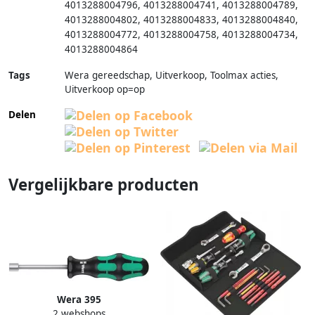
4013288004796
,
4013288004741
,
4013288004789
,
4013288004802
,
4013288004833
,
4013288004840
,
4013288004772
,
4013288004758
,
4013288004734
,
4013288004864
Tags
Wera gereedschap, Uitverkoop, Toolmax acties,
Uitverkoop op=op
Delen
Vergelijkbare producten
Wera 395
2 webshops
Dopschroevendraaier Holle