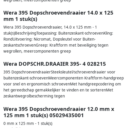
Wera 395 Dopschroevendraaier 14.0 x 125
mm 1 stuk(s)
Wera 395 Dopschroevendraaier, 14.0 x 125 mm - 1
stuk(s)BeschrijvingToepassing: Buitenzeskant-schroevenKling:
RondUitvoering: Nicromat, Dopsleutel voor Buiten-
zeskantschroevenGreep: Kraftform met beveiliging tegen
wegrollen, meercomponenten greep
Wera DOPSCHR.DRAAIER 395- 4 028215
395 DopschroevendraaierSteeksleutel/schroevendraaier voor
buitenzeskant-schroevenMeercomponenten Kraftform-handgreep
voor snel en ergonomisch schroevenMet handgreepcodering om
het gereedschap gemakkelijker te vinden en te sorterenMet
zeskantwegrolbescherming tegen
Wera 395 Dopschroevendraaier 12.0 mm x
125 mm 1 stuk(s) 05029435001
0 mm x 125 mm - 1 stuk(s)