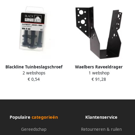
Blackline Tuinbeslagschroef
Waelbers Raveeldrager
2 webshops
1 webshop
Ar-Coating Ovk Zwarte Kop
zwaar 335 59x138mm Zwart
€ 0,54
€ 91,28
Torx TX30 6.0X40 | 30 stuks
50 Stuk(s) 8527EAN.11
6904.30.86040
Populaire
categorieën
Klantenservice
Gereedschap
Retourneren & ruilen