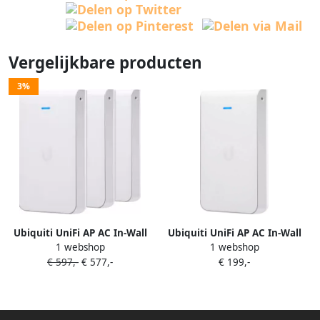
Vergelijkbare producten
3%
Ubiquiti UniFi AP AC In-Wall
Ubiquiti UniFi AP AC In-Wall
1 webshop
1 webshop
HD 3-pack
HD
€ 597,-
€ 577,-
€ 199,-