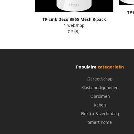
TP-
TP-Link Deco BE65 Mesh 3-pack
1 webshop
€ 549,-
Populaire
categorieën
Gereedschap
Klusbenodigdheden
Opruimen
Kabels
Elektra & verlichting
Smart home