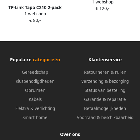
1 webshop
TP-Link Tapo C210 2-pack
€ 120,-
1 webshop
€ 80,-
Populaire
categorieën
Klantenservice
Gereedschap
Retourneren & ruilen
Klusbenodigdheden
Verzending & bezorging
Opruimen
Status van bestelling
Kabels
Garantie & reparatie
Elektra & verlichting
Betaalmogelijkheden
Smart home
Voorraad & beschikbaarheid
Over ons