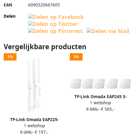
EAN
6090320667605
Delen
Vergelijkbare producten
1%
3%
TP-Link Omada EAP245 5-
1 webshop
pack
€ 585,-
€ 565,-
TP-Link Omada EAP225-
1 webshop
Outdoor 2-pack
€ 200,-
€ 197,-