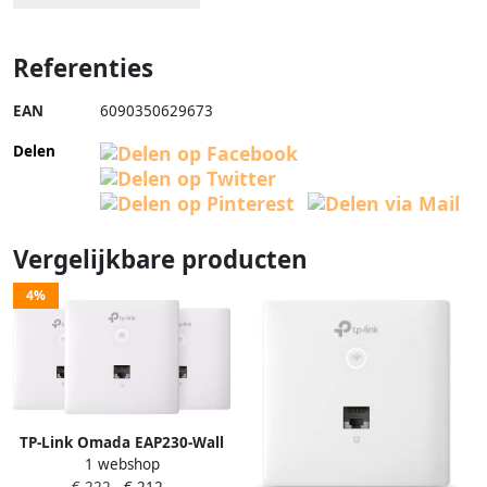
Referenties
EAN
6090350629673
Delen
Vergelijkbare producten
4%
TP-Link Omada EAP230-Wall
1 webshop
3-pack
€ 222,-
€ 212,-