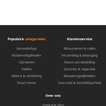
meercomponenten mantels
4000810789
Populaire
categorieën
Klantenservice
Gereedschap
Retourneren & ruilen
Klusbenodigdheden
Verzending & bezorging
Opruimen
Status van bestelling
Kabels
Garantie & reparatie
Elektra & verlichting
Betaalmogelijkheden
Smart home
Voorraad & beschikbaarheid
Over ons
Inspiratie blog