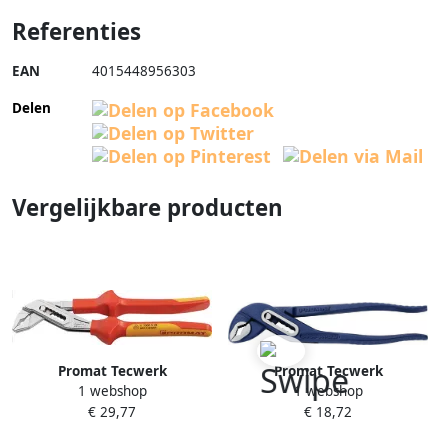
Referenties
EAN
4015448956303
Delen
Vergelijkbare producten
Promat Tecwerk
Promat Tecwerk
1 webshop
1 webshop
Waterpomptang | lengte 250
Waterpomptang | lengte 300
€ 29,77
€ 18,72
mm spanwijdte 6-44 mm |
mm spanwijdte 45 mm |
verchroomd VDE |
gepolijst blauw 4000810666