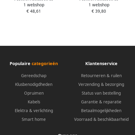
1 webshop
1 webshop
Netschuurmateriaal STF
Netschuurmateriaal STF
€ 39,80
€ 48,61
D150 P150 GR NET 50 Granat
D150 P80 GR NET 50 Granat
Net 203306
Net 203303
Populaire
categorieën
Klantenservice
Gereedschap
Retourneren & ruilen
Klusbenodigdheden
Verzending & bezorging
Opruimen
Status van bestelling
Kabels
Garantie & reparatie
Elektra & verlichting
Betaalmogelijkheden
Smart home
Voorraad & beschikbaarheid