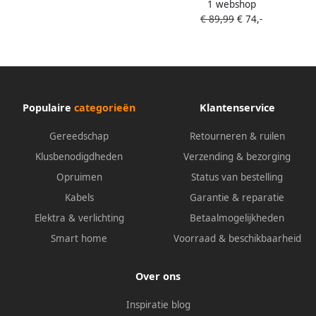
1 webshop
uitbreiding
€ 89,99
€ 74,-
Populaire
categorieën
Klantenservice
Gereedschap
Retourneren & ruilen
Klusbenodigdheden
Verzending & bezorging
Opruimen
Status van bestelling
Kabels
Garantie & reparatie
Elektra & verlichting
Betaalmogelijkheden
Smart home
Voorraad & beschikbaarheid
Over ons
Inspiratie blog