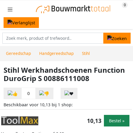
Gereedschap
Handgereedschap
Stihl
Stihl Werkhandschoenen Function
DuroGrip S 00886111008
0
Beschikbaar voor
bij
shop:
10,13
1
10,13
Bestel »