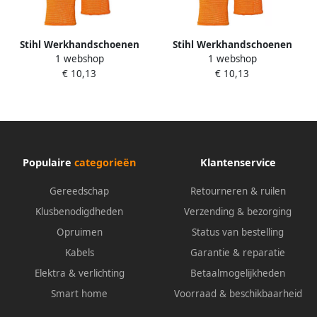
Stihl Werkhandschoenen
Stihl Werkhandschoenen
1 webshop
1 webshop
Function DuroGrip L
Function DuroGrip XL
€ 10,13
€ 10,13
00886111010
886111011
Populaire
categorieën
Klantenservice
Gereedschap
Retourneren & ruilen
Klusbenodigdheden
Verzending & bezorging
Opruimen
Status van bestelling
Kabels
Garantie & reparatie
Elektra & verlichting
Betaalmogelijkheden
Smart home
Voorraad & beschikbaarheid