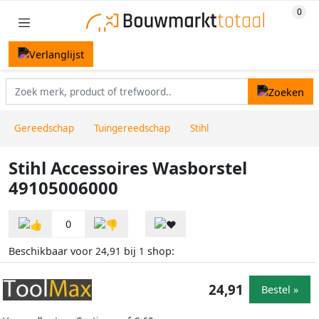
Gereedschap
Tuingereedschap
Stihl
Stihl Accessoires Wasborstel
49105006000
0
Beschikbaar voor
bij
shop:
24,91
1
24,91
Bestel »