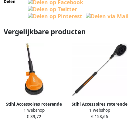
Delen
Vergelijkbare producten
Stihl Accessoires roterende
Stihl Accessoires roterende
1 webshop
1 webshop
wasborstel 49105005900
wasborstel | snelkoppeling |
€ 39,72
€ 158,66
voor RE 232 RE 362 PLUS
49255005900