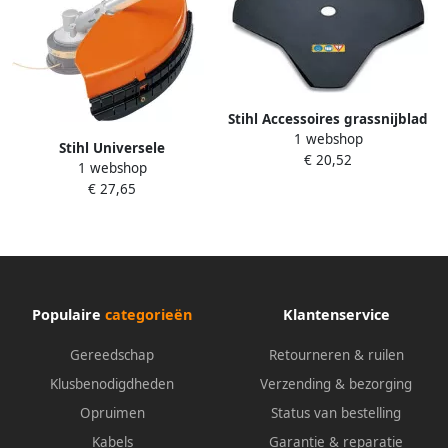
Stihl Accessoires grassnijblad
1 webshop
| 4 snijkanten | 230mm
Stihl Universele
€ 20,52
40007133801
1 webshop
beschermkap 41190071013
€ 27,65
Populaire
categorieën
Klantenservice
Gereedschap
Retourneren & ruilen
Klusbenodigdheden
Verzending & bezorging
Opruimen
Status van bestelling
Kabels
Garantie & reparatie