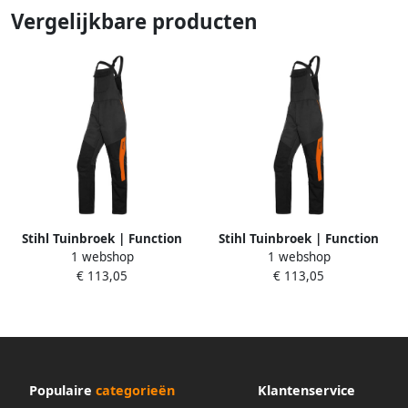
Vergelijkbare producten
Stihl Tuinbroek | Function
Stihl Tuinbroek | Function
1 webshop
1 webshop
Universal | Maat XS
Universal | Maat S
€ 113,05
€ 113,05
883880602
883880603
Populaire
categorieën
Klantenservice