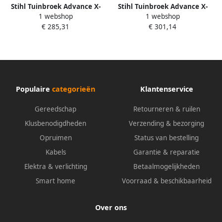
Stihl Tuinbroek Advance X-
Stihl Tuinbroek Advance X-
1 webshop
1 webshop
Light XXL zwart 883880507
Light S zwart 00883880503
€ 285,31
€ 301,14
Populaire
categorieën
Klantenservice
Gereedschap
Retourneren & ruilen
Klusbenodigdheden
Verzending & bezorging
Opruimen
Status van bestelling
Kabels
Garantie & reparatie
Elektra & verlichting
Betaalmogelijkheden
Smart home
Voorraad & beschikbaarheid
Over ons