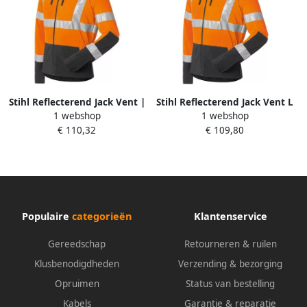
Stihl Reflecterend Jack Vent |
Stihl Reflecterend Jack Vent L
1 webshop
1 webshop
XS 883260044
Oranje 883260105
€ 110,32
€ 109,80
Populaire
categorieën
Klantenservice
Gereedschap
Retourneren & ruilen
Klusbenodigdheden
Verzending & bezorging
Opruimen
Status van bestelling
Kabels
Garantie & reparatie