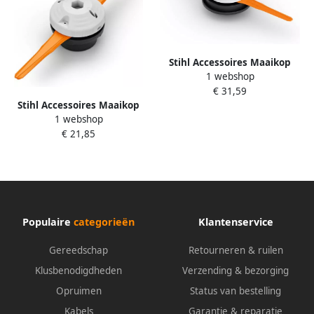
Stihl Accessoires Maaikop
1 webshop
PolyCut 12-2 | 330 mm
€ 31,59
maaicirkel 40107102110
Stihl Accessoires Maaikop
1 webshop
PolyCut 6-2 40067102137
€ 21,85
Populaire
categorieën
Klantenservice
Gereedschap
Retourneren & ruilen
Klusbenodigdheden
Verzending & bezorging
Opruimen
Status van bestelling
Kabels
Garantie & reparatie