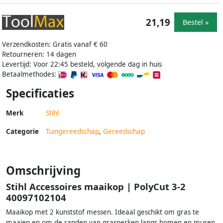
21,19
Bestel »
Verzendkosten: Gratis vanaf € 60
Retourneren: 14 dagen
Levertijd: Voor 22:45 besteld, volgende dag in huis
Betaalmethodes:
Specificaties
Merk
Stihl
Categorie
Tuingereedschap
,
Gereedschap
Omschrijving
Stihl Accessoires maaikop | PolyCut 3-2
40097102104
Maaikop met 2 kunststof messen. Ideaal geschikt om gras te
maaien en om de randen van grasperken langs bomen en muren