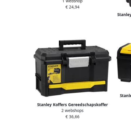
1 webshop
Essential 19" uitneembare organisers
€ 24,94
STST75787-1
Stanle
E
Stanl
Stanley Koffers Gereedschapskoffer
2 webshops
19" met Drukslot en Lade type 1-70-
€ 36,66
316