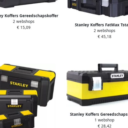
ey Koffers Gereedschapskoffer
2 webshops
16" type 1-79-216
Stanley Koffers FatMax Tst
€ 15,09
2 webshops
Gereedschapskoffer Lange Ha
€ 45,18
| FMST1-71967
Stanley Koffers Gereedschaps
1 webshop
20" MP 1-95-612
€ 28,42