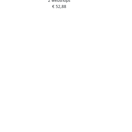
2 webshops
FatMax MP 26" type 1-95-617
€ 52,88