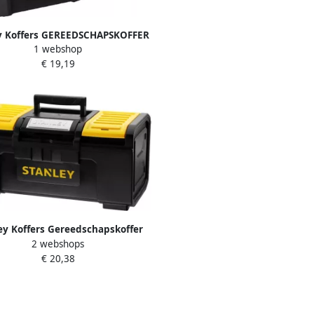
y Koffers GEREEDSCHAPSKOFFER
1 webshop
SSENTIAL M | STST1-75521
€ 19,19
ey Koffers Gereedschapskoffer
2 webshops
19" type 1-79-217
€ 20,38