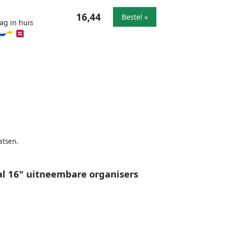
16,44
Bestel »
ag in huis
atsen.
al 16" uitneembare organisers