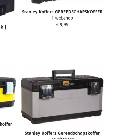
Stanley Koffers GEREEDSCHAPSKOFFER
1 webshop
ESSENTIAL M | STST1-75515
€ 9,99
ak |
ndgreep
koffer
Stanley Koffers Gereedschapskoffer