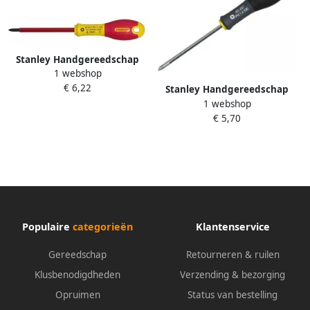
Stanley Handgereedschap
1 webshop
FatMax Schroevendraaier
€ 6,22
Phillips VDE PH2 X 125mm 0-
Stanley Handgereedschap
65-416
1 webshop
Stanley FatMax
€ 5,70
Schroevendraaier Phillips
PH2 X 125mm 0-65-209
Populaire
categorieën
Klantenservice
Gereedschap
Retourneren & ruilen
Klusbenodigdheden
Verzending & bezorging
Opruimen
Status van bestelling