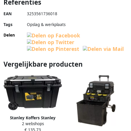
Referenties
EAN
3253561736018
Tags
Opslag & werkplaats
Delen
Vergelijkbare producten
Stanley Koffers Stanley
2 webshops
FATMAX Gereedschapswagen
€ 135,73
240L FMST1-75531