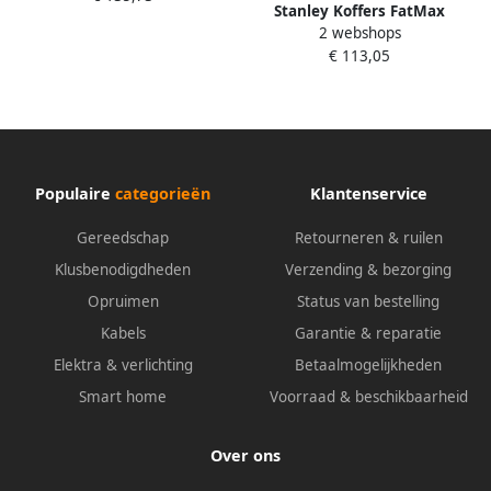
Stanley Koffers FatMax
2 webshops
Gereedschapswagen
€ 113,05
Cantilever 1-94-210
Populaire
categorieën
Klantenservice
Gereedschap
Retourneren & ruilen
Klusbenodigdheden
Verzending & bezorging
Opruimen
Status van bestelling
Kabels
Garantie & reparatie
Elektra & verlichting
Betaalmogelijkheden
Smart home
Voorraad & beschikbaarheid
Over ons