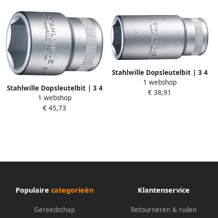
Stahlwille Dopsleutelbit | 3 4
1 webshop
inch 6-kant | sleutelwijdte 24
Stahlwille Dopsleutelbit | 3 4
€ 38,91
mm | lengte 90 mm | 1 stuk
1 webshop
inch 6-kant | sleutelwijdte 46
05020024
€ 45,73
mm | lengte 73 mm | 1 stuk
05010046
Populaire
categorieën
Klantenservice
Gereedschap
Retourneren & ruilen