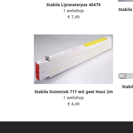
Stabila Lijnwaterpas 40479
Stabil
1 webshop
€ 7,49
Stabi
Stabila Duimstok 717 wit geel Hout 2m
1 webshop
01328
€ 4,49