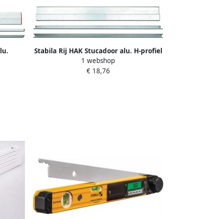
lu.
Stabila Rij HAK Stucadoor alu. H-profiel
1 webshop
100cm 07827
€ 18,76