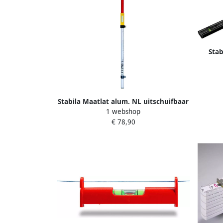
Stab
Sh
Stabila Maatlat alum. NL uitschuifbaar
1 webshop
240 cm 07468
€ 78,90