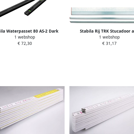
ila Waterpasset 80 AS-2 Dark
Stabila Rij TRK Stucadoor a
1 webshop
1 webshop
adow | 60cm | 120cm 20032
Trapezium 180cm 07831
€ 72,30
€ 31,17