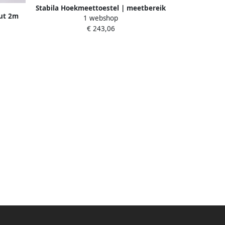
Stabila Hoekmeettoestel | meetbereik
out 2m
1 webshop
0-270 graden | beenlengte 45 cm | 0 1
€ 243,06
graden | 1 stuk 18903