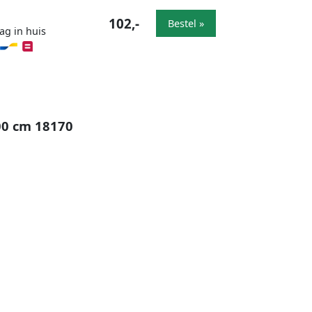
102,-
Bestel »
ag in huis
00 cm 18170