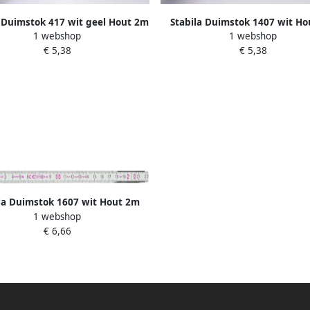
a Duimstok 417 wit geel Hout 2m
Stabila Duimstok 1407 wit H
1 webshop
1 webshop
14555
14557
€ 5,38
€ 5,38
la Duimstok 1607 wit Hout 2m
1 webshop
01134
€ 6,66