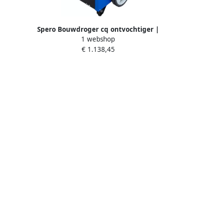
M06
Spero Bouwdroger cq ontvochtiger |
1 webshop
90 liter | met afvoerslang SBO1001
€ 1.138,45