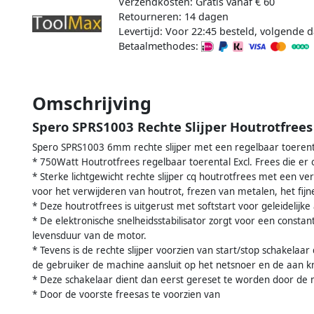
Verzendkosten: Gratis vanaf € 60
Retourneren: 14 dagen
Levertijd: Voor 22:45 besteld, volgende d
Betaalmethodes:
Omschrijving
Spero SPRS1003 Rechte Slijper Houtrotfree
Spero SPRS1003 6mm rechte slijper met een regelbaar toerent
* 750Watt Houtrotfrees regelbaar toerental Excl. Frees die er o
* Sterke lichtgewicht rechte slijper cq houtrotfrees met een
voor het verwijderen van houtrot, frezen van metalen, het fijne
* Deze houtrotfrees is uitgerust met softstart voor geleidelijke 
* De elektronische snelheidsstabilisator zorgt voor een constan
levensduur van de motor.
* Tevens is de rechte slijper voorzien van start/stop schakelaa
de gebruiker de machine aansluit op het netsnoer en de aan k
* Deze schakelaar dient dan eerst gereset te worden door de 
* Door de voorste freesas te voorzien van