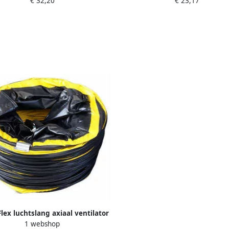
€ 32,20
€ 23,17
asschiethamers SPE715MM
120mm groen 1 stuk SPV
lex luchtslang axiaal ventilator
1 webshop
mm x 10Mtr incl. slangenklem