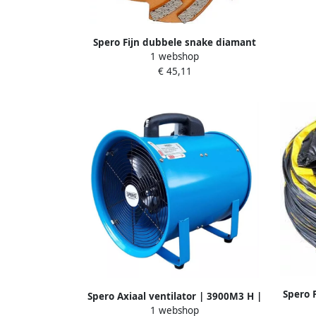
g
Spero Fijn dubbele snake diamant
1 webshop
komslijpschijf | Ø125mm | beton |
€ 45,11
M14 | H=40mm TBV SPHS1001B-PR
ECW125M40
Spero F
Spero Axiaal ventilator | 3900M3 H |
| 250
1 webshop
dia:300mm | 560W SBL1003