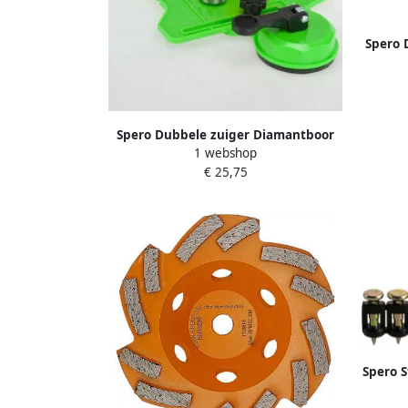
Spero 
polijs
dr
k
Spero Dubbele zuiger Diamantboor
1 webshop
gelagerde boorgeleider TDN-DZ
€ 25,75
Spero S
500 s