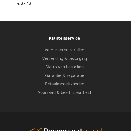
€ 37,43
SBLFD25cx10m
Klantenservice
Retourneren & ruilen
Verzending & bezorging
Status van bestelling
Garantie & reparatie
Betaalmogelijkheden
Voorraad & beschikbaarheid