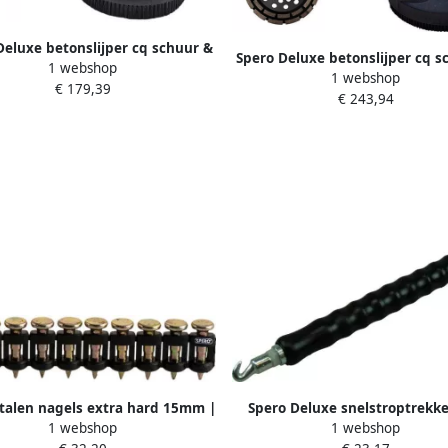
Deluxe betonslijper cq schuur &
Spero Deluxe betonslijper cq s
1 webshop
tmachine | 125mm | 1400Watt |
1 webshop
polijstmachine | 180mm | 220
€ 179,39
oog + verende stofkap excl.
€ 243,94
droog + verende stofkap & 
omschijf SPHS1001B-PR-EX
diamant komschijf SPHS2001
talen nagels extra hard 15mm |
Spero Deluxe snelstroptrekke
1 webshop
1 webshop
tuks beton staal steen etc. TBV
drilbinder rubber handvat SP