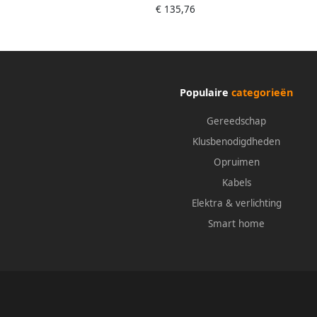
€ 135,76
Populaire
categorieën
Gereedschap
Klusbenodigdheden
Opruimen
Kabels
Elektra & verlichting
Smart home