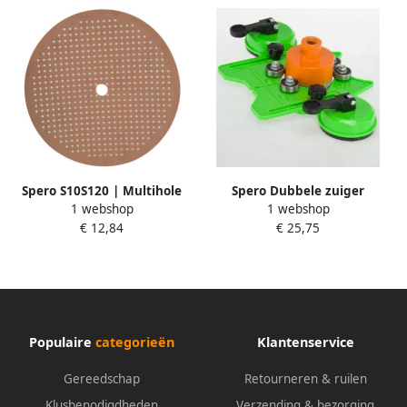
Spero S10S120 | Multihole
Spero Dubbele zuiger
1 webshop
1 webshop
schuurvellen 120 Korrel
Diamantboor gelagerde
€ 12,84
€ 25,75
225mm | 10 stuks S10S120
boorgeleider TDN-DZ
Populaire
categorieën
Klantenservice
Gereedschap
Retourneren & ruilen
Klusbenodigdheden
Verzending & bezorging