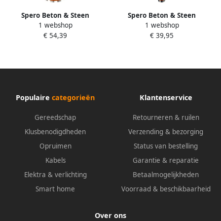
Spero Beton & Steen
Spero Beton & Steen
1 webshop
1 webshop
Diamantboor R1 2"
Diamantboor R1 2"
€ 54,39
€ 39,95
56x400mm nat S800656
25x400mm nat S800625
Populaire
categorieën
Klantenservice
Gereedschap
Retourneren & ruilen
Klusbenodigdheden
Verzending & bezorging
Opruimen
Status van bestelling
Kabels
Garantie & reparatie
Elektra & verlichting
Betaalmogelijkheden
Smart home
Voorraad & beschikbaarheid
Over ons