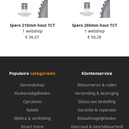
Spero 210mm hout TCT
Spero 260mm hout TCT
1 webshop
1 webshop
zaagblad 36 tands asgat
zaagblad 36 tands asgat
€ 36,07
€ 50,28
30mm SPW-210-36-30
30mm SPW-260-36-30
Populaire
categorieën
Klantenservice
Gereedschap
Retourneren & ruilen
Klusbenodigdheden
Verzending & bezorging
Opruimen
Status van bestelling
Kabels
Garantie & reparatie
Elektra & verlichting
Betaalmogelijkheden
Smart home
Voorraad & beschikbaarheid